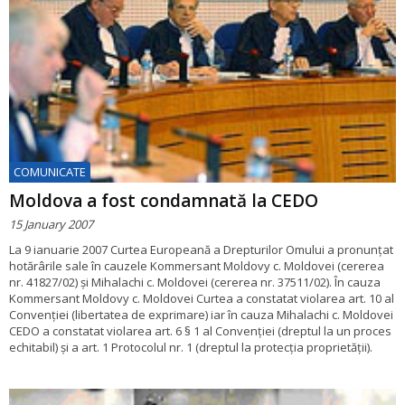
COMUNICATE
Moldova a fost condamnată la CEDO
15 January 2007
La 9 ianuarie 2007 Curtea Europeană a Drepturilor Omului a pronunțat
hotărârile sale în cauzele Kommersant Moldovy c. Moldovei (cererea
nr. 41827/02) și Mihalachi c. Moldovei (cererea nr. 37511/02). În cauza
Kommersant Moldovy c. Moldovei Curtea a constatat violarea art. 10 al
Convenției (libertatea de exprimare) iar în cauza Mihalachi c. Moldovei
CEDO a constatat violarea art. 6 § 1 al Convenției (dreptul la un proces
echitabil) și a art. 1 Protocolul nr. 1 (dreptul la protecția proprietății).