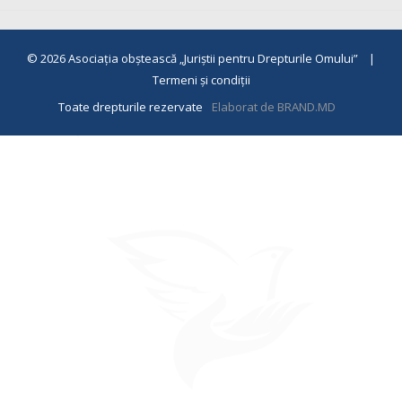
© 2026
Asociaţia obştească „Juriştii pentru Drepturile Omului”
|
Termeni și condiții
Toate drepturile rezervate
Elaborat de BRAND.MD