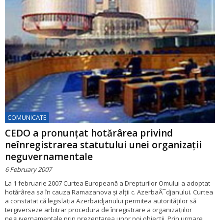
COMUNICATE
CEDO a pronunțat hotărârea privind
neînregistrarea statutului unei organizații
neguvernamentale
6 February 2007
La 1 februarie 2007 Curtea Europeană a Drepturilor Omului a adoptat
hotărârea sa în cauza Ramazanova și alții c. AzerbaÃ¯djanului. Curtea
a constatat că legislația Azerbaidjanului permitea autorităților să
tergiverseze arbitrar procedura de înregistrare a organizațiilor
neguvernamentale prin prezentarea unor noi obiecții. Prin urmare,