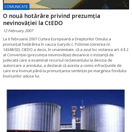
COMUNICATE
O nouă hotărâre privind prezumția
nevinovăției la CtEDO
12 February 2007
La 6 februarie 2007 Curtea Europeană a Drepturilor Omului a
pronunțat hotărârea în cauza Garycki c. Poloniei (cererea nr.
14348/02). CtEDO a decis, în unanimitate, că a avut loc violarea art. 6 § 2
al Convenției (prezumția nevinovăției) deoarece o instanță de
judecată care a examinat recursul reclamantului la decizia de
autorizare a arestului, a declarat că acesta a comis infracțiunile de
care era învinuit până la pronunțarea sentinței pe marginea fondului
învinuirilor aduse lui.