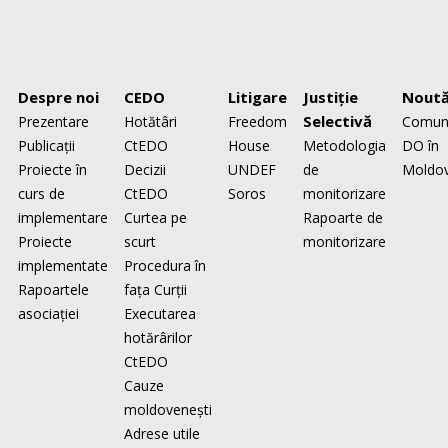
Despre noi
CEDO
Litigare
Justiţie
Noută
Selectivă
Prezentare
Hotătâri
Freedom
Comun
Publicaţii
CtEDO
House
Metodologia
DO în
Proiecte în
Decizii
UNDEF
de
Moldo
curs de
CtEDO
Soros
monitorizare
implementare
Curtea pe
Rapoarte de
Proiecte
scurt
monitorizare
implementate
Procedura în
Rapoartele
faţa Curţii
asociaţiei
Executarea
hotărârilor
CtEDO
Cauze
moldovenești
Adrese utile