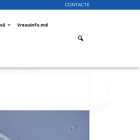
CONTACTE
ivă
VreauInfo.md