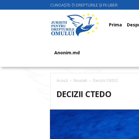
CUNOAȘTE-ȚI DREPTURILE ȘI FII LIBER
Juriştii
Prima
Despr
pentru
Anonim.md
Drepturile
Acasă
Noutati
Decizii CtEDO
DECIZII CTEDO
Omului