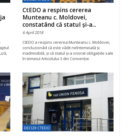
CtEDO a respins cererea
ja
Munteanu c. Moldovei,
constatând că statul și-a...
6 April 2018
e
CtEDO a respins cererea Munteanu c. Moldovei,
aptul
concluzionâd că este vădit neîntemeiată şi
uză,
inadmisibilă, și că statul și-a onorat obligațiile sale
în temeiul Articolului 3 din Convenţie.
DECIZII CTEDO