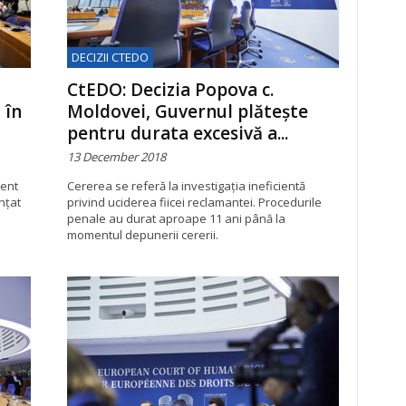
DECIZII CTEDO
CtEDO: Decizia Popova c.
 în
Moldovei, Guvernul plătește
pentru durata excesivă a...
13 December 2018
ment
Cererea se referă la investigația ineficientă
nţat
privind uciderea fiicei reclamantei. Procedurile
penale au durat aproape 11 ani până la
momentul depunerii cererii.