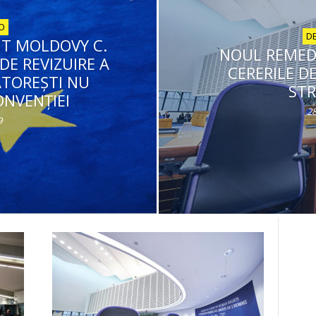
DO
DE
T MOLDOVY C.
NOUL REMEDI
DE REVIZUIRE A
CERERILE D
ĂTOREŞTI NU
ST
NVENŢIEI
28
9