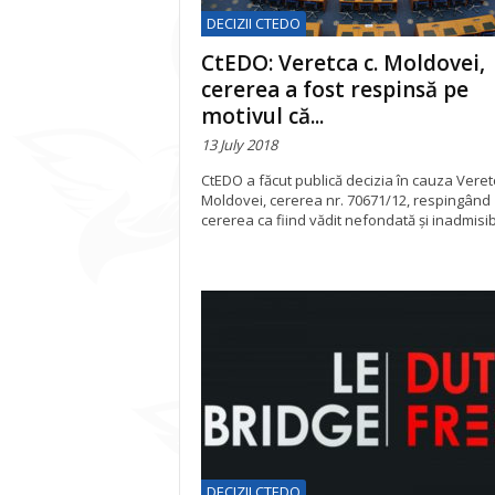
DECIZII CTEDO
CtEDO: Veretca c. Moldovei,
cererea a fost respinsă pe
motivul că...
13 July 2018
CtEDO a făcut publică decizia în cauza Veretc
Moldovei, cererea nr. 70671/12, respingând
cererea ca fiind vădit nefondată şi inadmisib
DECIZII CTEDO