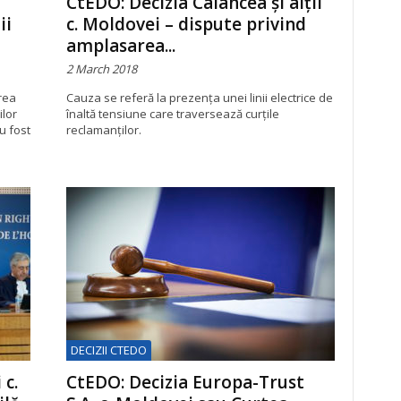
CtEDO: Decizia Calancea și alții
ii
c. Moldovei – dispute privind
amplasarea...
2 March 2018
rea
Cauza se referă la prezența unei linii electrice de
ilor
înaltă tensiune care traversează curțile
u fost
reclamanților.
DECIZII CTEDO
 c.
CtEDO: Decizia Europa-Trust