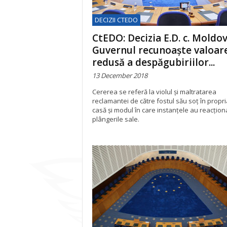
DECIZII CTEDO
CtEDO: Decizia E.D. c. Moldov
Guvernul recunoaște valoar
redusă a despăgubiriilor...
13 December 2018
Cererea se referă la violul și maltratarea
reclamantei de către fostul său soț în propri
casă și modul în care instanțele au reacționa
plângerile sale.