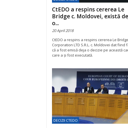
CtEDO a respins cererea Le
Bridge c. Moldovei, există de
o...
20 April 2018
CtEDO a respins a respins cererea Le Bridg
Corporation LTD S.R.L. c. Moldovei dat fiind f
că a fost emisă deja o decizie pe această ca
care a şi fost executată.
DECIZII CTEDO