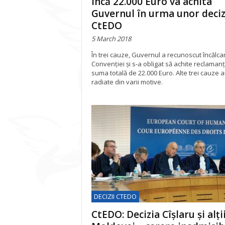
Încă 22.000 Euro va achita
Guvernul în urma unor deciz
CtEDO
5 March 2018
În trei cauze, Guvernul a recunoscut încălca
Convenției și s-a obligat să achite reclamanț
suma totală de 22.000 Euro. Alte trei cauze a
radiate din varii motive.
DECIZII CTEDO
CtEDO: Decizia Cîșlaru și alții