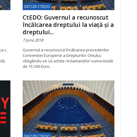
DECIZII CTEDO
CtEDO: Guvernul a recunoscut
încălcarea dreptului la viaţă şi a
dreptului...
7 June 2018
a c.
Guvernul a recunoscut încălcarea prevederilor
Convenţiei Europene a Drepturilor Omului,
ilă.
obligându-se să achite reclamanţilor suma totală
de 15.500 Euro.
DECIZII CTEDO