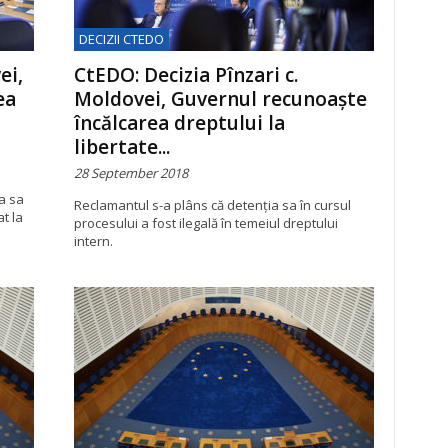
DECIZII CTEDO
ei,
CtEDO: Decizia Pînzari c.
ea
Moldovei, Guvernul recunoaște
încălcarea dreptului la
libertate...
28 September 2018
a sa
Reclamantul s-a plâns că detenția sa în cursul
t la
procesului a fost ilegală în temeiul dreptului
intern.