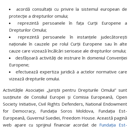
acordă consultaţii cu privire la sistemul european de
protecţie a drepturilor omului;
reprezintă persoanele în faţa Curţii Europene a
Drepturilor Omului;
reprezintă persoanele în instanţele judecătoreşti
naţionale în cauzele pe rolul Curţii Europene sau în alte
cauze care vizează încălcări serioase ale drepturilor omului;
desfăşoară activităţi de instruire în domeniul Convenţiei
Europene;
efectuează expertiza juridică a actelor normative care
vizează drepturile omului.
Activităţile Asociaţiei „Juriştii pentru Drepturile Omului” sunt
susţinute de Consiliul Europei şi Comisia Europeană, Open
Society Initiative, Civil Rights Defenders, National Endowment
for Democracy, Fundația Soros Moldova, Fundația Est-
Europeană, Guvernul Suediei, Freedom House. Această pagină
web apare cu sprijinul financiar acordat de
Fundaţia Est-