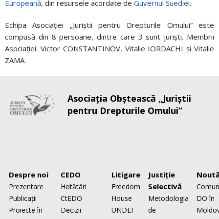
Europeană
, din resursele acordate de
Guvernul Suediei
.
Echipa Asociaţiei „Juriştii pentru Drepturile Omului” este
compusă din 8 persoane, dintre care 3 sunt jurişti. Membrii
Asociaţiei: Victor CONSTANTINOV, Vitalie IORDACHI şi Vitalie
ZAMA.
Asociaţia Obştească „Juriştii
pentru Drepturile Omului”
Despre noi
CEDO
Litigare
Justiţie
Noută
Selectivă
Prezentare
Hotătâri
Freedom
Comun
Publicaţii
CtEDO
House
Metodologia
DO în
Proiecte în
Decizii
UNDEF
de
Moldo