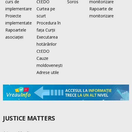
curs de
CtEDO
Soros
monitorizare
implementare
Curtea pe
Rapoarte de
Proiecte
scurt
monitorizare
implementate
Procedura în
Rapoartele
faţa Curţii
asociaţiei
Executarea
hotărârilor
CtEDO
Cauze
moldovenești
Adrese utile
JUSTICE MATTERS