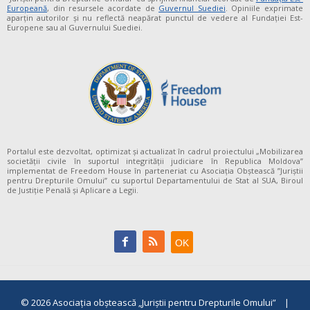
Europeană
, din resursele acordate de
Guvernul Suediei
. Opiniile exprimate
aparţin autorilor şi nu reflectă neapărat punctul de vedere al Fundației Est-
Europene sau al Guvernului Suediei.
Portalul este dezvoltat, optimizat și actualizat în cadrul proiectului „Mobilizarea
societății civile în suportul integrității judiciare în Republica Moldova”
implementat de Freedom House în parteneriat cu Asociația Obștească ”Juriștii
pentru Drepturile Omului” cu suportul Departamentului de Stat al SUA, Biroul
de Justiție Penală și Aplicare a Legii.
© 2026
Asociaţia obştească „Juriştii pentru Drepturile Omului”
|