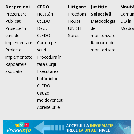
Despre noi
CEDO
Litigare
Justiţie
Noută
Selectivă
Prezentare
Hotătâri
Freedom
Comun
Publicaţii
CtEDO
House
Metodologia
DO în
Proiecte în
Decizii
UNDEF
de
Moldo
curs de
CtEDO
Soros
monitorizare
implementare
Curtea pe
Rapoarte de
Proiecte
scurt
monitorizare
implementate
Procedura în
Rapoartele
faţa Curţii
asociaţiei
Executarea
hotărârilor
CtEDO
Cauze
moldovenești
Adrese utile