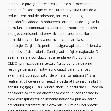
În ceea ce privește adresarea la Curte și procesarea
cererilor, în Declarație este salutată sugestia Curții de a
reduce termenul de adresare, art. 35 (1) CEDO,
considerând adecvată reducerea termenului de la șase la
patru luni. În continuare s-a reiterat importanța aplicării
integre, consistente și previzibile a tuturor criteriilor de
admisibilitate, inclusiv a normelor cu privire la scopul
jurisdicției Curții, atât pentru a asigura aplicarea eficientă a
justiției și păstra rolurile Curții și autorităților naționale. De
asemenea s-a concluzionat amendarea Art. 35 (3)(b)
CEDO, prin excluderea textului “şi cu condiţia de a nu
respinge din acest motiv nici o cauză care nu a fost
examinată corespunzător de o instanţă naţională”. S-a
reafirmat că cererea urmează a declarată ca inadmisibilă în
sensul 35(3)(a) CEDO, printre altele, în cazul dacă Curtea va
considera că cererea abordează chestiuni considerate în
mod corespunzător de instanța națională prin aplicarea
drepturilor garantate de Convenție în lumina unei practici
bine stabilite, afară de cazul când Curtea consideră că