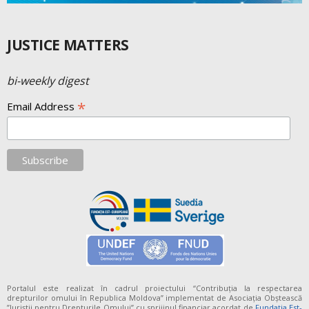
JUSTICE MATTERS
bi-weekly digest
*
Email Address
Portalul este realizat în cadrul proiectului “Contribuția la respectarea
drepturilor omului în Republica Moldova” implementat de Asociația Obștească
”Juriștii pentru Drepturile Omului” cu sprijinul financiar acordat de
Fundaţia Est-