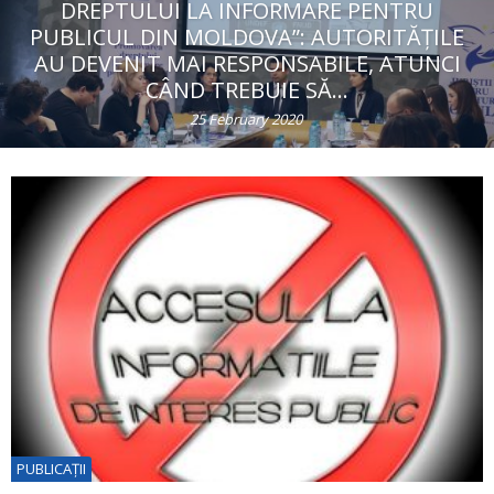
DREPTULUI LA INFORMARE PENTRU
PUBLICUL DIN MOLDOVA”: AUTORITĂȚILE
AU DEVENIT MAI RESPONSABILE, ATUNCI
CÂND TREBUIE SĂ...
25 February 2020
PUBLICAŢII