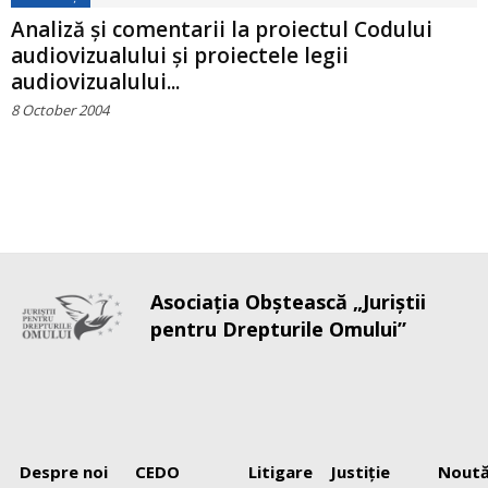
Analiză şi comentarii la proiectul Сodului
audiovizualului şi proiectele legii
audiovizualului...
8 October 2004
Asociaţia Obştească „Juriştii
pentru Drepturile Omului”
Despre noi
CEDO
Litigare
Justiţie
Noută