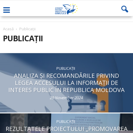
Acasă
Publicaţii
PUBLICAŢII
PUBLICAŢII
ANALIZA ȘI RECOMANDĂRILE PRIVIND
LEGEA ACCESULUI LA INFORMAȚII DE
INTERES PUBLIC ÎN REPUBLICA MOLDOVA
29 November 2024
PUBLICAŢII
REZULTATELE PROIECTULUI „PROMOVAREA