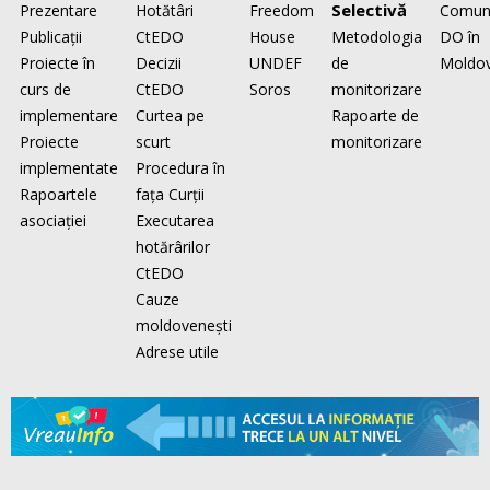
Selectivă
Prezentare
Hotătâri
Freedom
Comun
Publicaţii
CtEDO
House
Metodologia
DO în
Proiecte în
Decizii
UNDEF
de
Moldo
curs de
CtEDO
Soros
monitorizare
implementare
Curtea pe
Rapoarte de
Proiecte
scurt
monitorizare
implementate
Procedura în
Rapoartele
faţa Curţii
asociaţiei
Executarea
hotărârilor
CtEDO
Cauze
moldovenești
Adrese utile