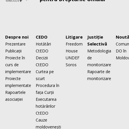
Despre noi
CEDO
Litigare
Justiţie
Noută
Selectivă
Prezentare
Hotătâri
Freedom
Comun
Publicaţii
CtEDO
House
Metodologia
DO în
Proiecte în
Decizii
UNDEF
de
Moldo
curs de
CtEDO
Soros
monitorizare
implementare
Curtea pe
Rapoarte de
Proiecte
scurt
monitorizare
implementate
Procedura în
Rapoartele
faţa Curţii
asociaţiei
Executarea
hotărârilor
CtEDO
Cauze
moldovenești