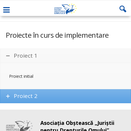
Proiecte în curs de implementare
Proiect 1
Proiect initial
Proiect 2
Asociaţia Obştească „Juriştii
pentru Drepturile Omului”