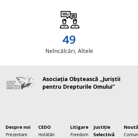
49
Neîncălcări, Altele
Asociaţia Obştească „Juriştii
pentru Drepturile Omului”
Despre noi
CEDO
Litigare
Justiţie
Noută
Selectivă
Prezentare
Hotătâri
Freedom
Comun