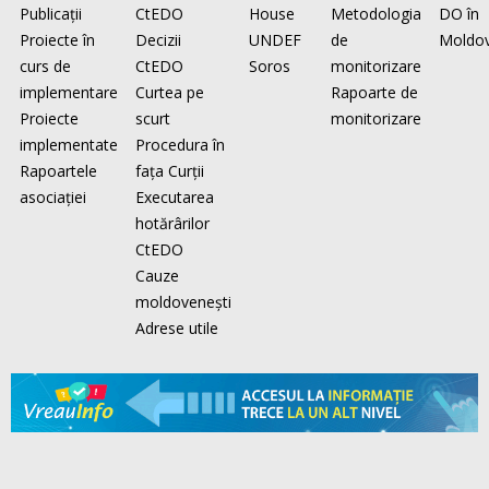
Publicaţii
CtEDO
House
Metodologia
DO în
Proiecte în
Decizii
UNDEF
de
Moldo
curs de
CtEDO
Soros
monitorizare
implementare
Curtea pe
Rapoarte de
Proiecte
scurt
monitorizare
implementate
Procedura în
Rapoartele
faţa Curţii
asociaţiei
Executarea
hotărârilor
CtEDO
Cauze
moldovenești
Adrese utile