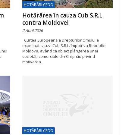
HOTĂRÂRI CEDO
im
Hotărârea în cauza Cub S.R.L.
contra Moldovei
2 April 2026
Curtea Europeană a Drepturilor Omului a
examinat cauza Cub S.R.L. împotriva Republicii
unui
Moldova, având ca obiect plângerea unei
a
societăți comerciale din Chișinău privind
motivarea...
HOTĂRÂRI CEDO