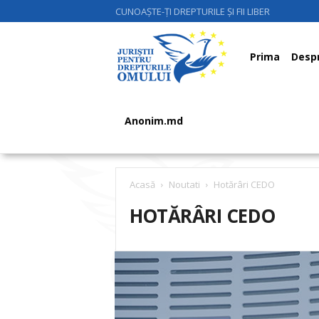
CUNOAȘTE-ȚI DREPTURILE ȘI FII LIBER
Juriştii
Prima
Despr
pentru
Anonim.md
Drepturile
Acasă
Noutati
Hotărâri CEDO
HOTĂRÂRI CEDO
Omului