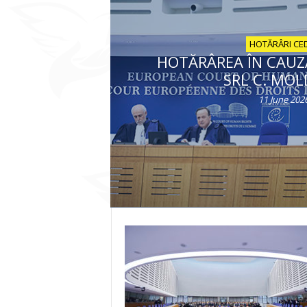
HOTĂRÂRI CE
HOTĂRÂREA ÎN CAUZ
SRL C. MOL
11 June 202