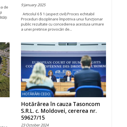
9 January 2025
rea de
și
Articolul 6 § 1 (aspect civil) Proces echitabil
ități
Proceduri disciplinare împotriva unui funcționar
public rezultate cu concedierea acestuia urmare
a unei pretinse provocări de...
HOTĂRÂRI CEDO
Hotărârea în cauza Tasoncom
S.R.L. c. Moldovei, cererea nr.
59627/15
23 October 2024