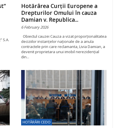
st”
Hotărârea Curții Europene a
Drepturilor Omului în cauza
Damian v. Republica...
6 February 2026
Obiectul cauzei Cauza a vizat proporționalitatea
” S.A.
deciziilor instanțelor naționale de a anula
contractele prin care reclamanta, Livia Damian, a
devenit proprietara unui imobil nerezidențial
din...
HOTĂRÂRI CEDO