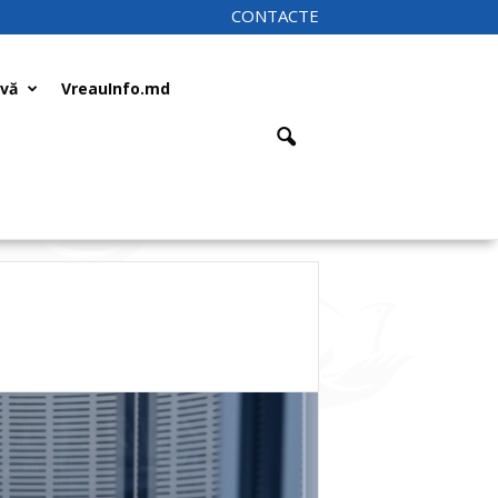
CONTACTE
ivă
VreauInfo.md