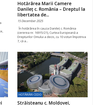
Hotărârea Marii Camere
Danileț c. România – Dreptul la
libertatea de...
15 December 2025
a
În hotărârea în cauza Danileţ c. România
te,
(cererea nr. 16915/21), Curtea Europeană a
Drepturilor Omului a decis, cu 10 voturi împotriva
7, că a...
HOTĂRÂRI CEDO
i
Străisteanu c. Moldovei,