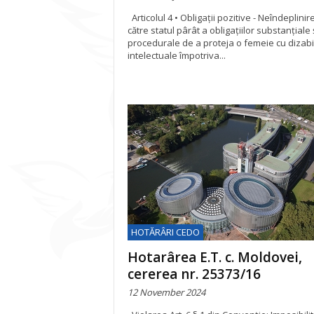
Articolul 4 • Obligații pozitive - Neîndeplini
către statul pârât a obligațiilor substanțiale 
procedurale de a proteja o femeie cu dizabil
intelectuale împotriva...
HOTĂRÂRI CEDO
Hotarârea E.T. c. Moldovei,
cererea nr. 25373/16
12 November 2024