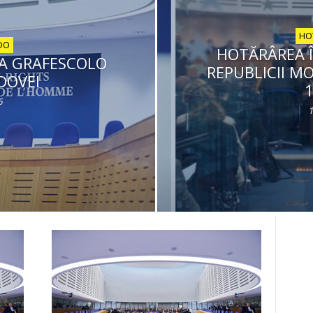
HO
DO
HOTĂRÂREA Î
A GRAFESCOLO
REPUBLICII M
DOVEI
6
1