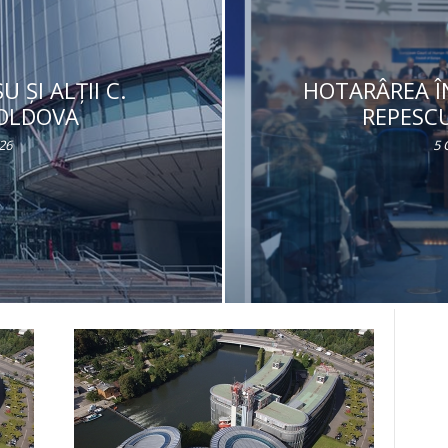
 ȘI ALȚII C.
HOTARÂREA Î
MOLDOVA
REPESC
26
5 