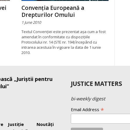
vei
Convenţia Europeană a
Drepturilor Omului
1 June 2010
Textul Convenţiei este prezentat aşa cum a fost
amendat în conformitate cu dispoziţiile
Protocolului nr. 14 (STE nr. 194) începând cu
intrarea acestuia în vigoare la data de 1 iunie
2010.
ască „Juriştii pentru
JUSTICE MATTERS
lui”
bi-weekly digest
*
Email Address
re
Justiţie
Noutăți