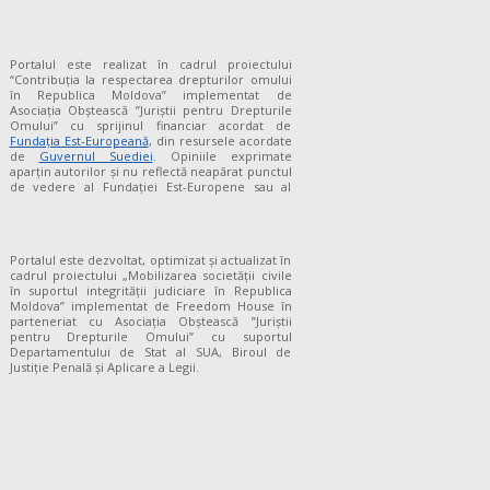
Portalul este realizat în cadrul proiectului
“Contribuția la respectarea drepturilor omului
în Republica Moldova” implementat de
Asociația Obștească ”Juriștii pentru Drepturile
Omului” cu sprijinul financiar acordat de
Fundaţia Est-Europeană
, din resursele acordate
de
Guvernul Suediei
. Opiniile exprimate
aparţin autorilor şi nu reflectă neapărat punctul
de vedere al Fundației Est-Europene sau al
Portalul este dezvoltat, optimizat și actualizat în
cadrul proiectului „Mobilizarea societății civile
în suportul integrității judiciare în Republica
Moldova” implementat de Freedom House în
parteneriat cu Asociația Obștească ”Juriștii
pentru Drepturile Omului” cu suportul
Departamentului de Stat al SUA, Biroul de
Justiție Penală și Aplicare a Legii.