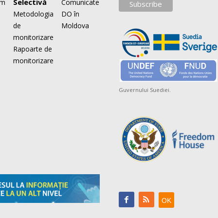
Selectivă
om
Comunicate
Metodologia
DO în
de
Moldova
monitorizare
Rapoarte de
monitorizare
Guvernului Suediei.