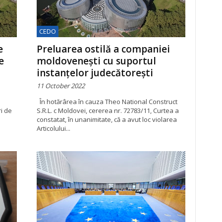
CEDO
e
Preluarea ostilă a companiei
e
moldovenești cu suportul
instanțelor judecătorești
11 October 2022
În hotărârea în cauza Theo National Construct
i de
S.R.L. c Moldovei, cererea nr. 72783/11, Curtea a
constatat, în unanimitate, că a avut loc violarea
Articolului...