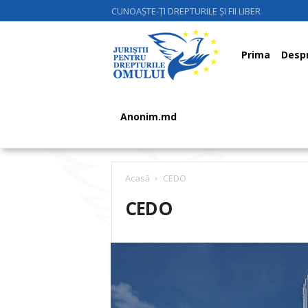
CUNOAȘTE-ȚI DREPTURILE ȘI FII LIBER
Juriştii
Prima
Despr
pentru
Anonim.md
Drepturile
Acasă
CEDO
CEDO
Omului