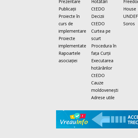
Prezentare
Hotătâri
Freed
Publicaţii
CtEDO
House
Proiecte în
Decizii
UNDEF
curs de
CtEDO
Soros
implementare
Curtea pe
Proiecte
scurt
implementate
Procedura în
Rapoartele
faţa Curţii
asociaţiei
Executarea
hotărârilor
CtEDO
Cauze
moldovenești
Adrese utile