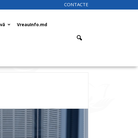
CONTACTE
ivă
VreauInfo.md