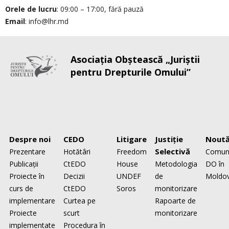
Orele de lucru
: 09:00 – 17:00, fără pauză
Email
: info@lhr.md
Asociaţia Obştească „Juriştii
pentru Drepturile Omului”
Despre noi
CEDO
Litigare
Justiţie
Noută
Selectivă
Prezentare
Hotătâri
Freedom
Comun
Publicaţii
CtEDO
House
Metodologia
DO în
Proiecte în
Decizii
UNDEF
de
Moldo
curs de
CtEDO
Soros
monitorizare
implementare
Curtea pe
Rapoarte de
Proiecte
scurt
monitorizare
implementate
Procedura în