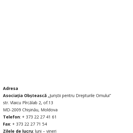
Adresa
Asociaţia Obştească
„Juriştii pentru Drepturile Omului”
str. Vlaicu Pîrcălab 2, of.13
MD-2009 Chişinău, Moldova
Telefon
: + 373 22 27 41 61
Fax
: + 373 22 27 71 54
Zilele de lucru
: luni – vineri