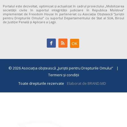
Portalul este dezvoltat, optimizat și actualizat în cadrul proiectului „Mobilizarea
societății civile în suportul integrității judiciare în Republica Moldova”
implementat de Freedom House în parteneriat cu Asociația Obștească ”Juriștii
pentru Drepturile Omului” cu suportul Departamentului de Stat al SUA, Biroul
de Justiție Penală și Aplicare a Legii.
© 2026
Asociaţia obştească „Juriştii pentru Drepturile Omului”
|
Termeni și condiții
Toate drepturile rezervate
Elaborat de BRAND.MD