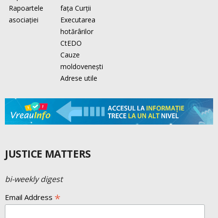
Rapoartele
faţa Curţii
asociaţiei
Executarea
hotărârilor
CtEDO
Cauze
moldovenești
Adrese utile
JUSTICE MATTERS
bi-weekly digest
*
Email Address