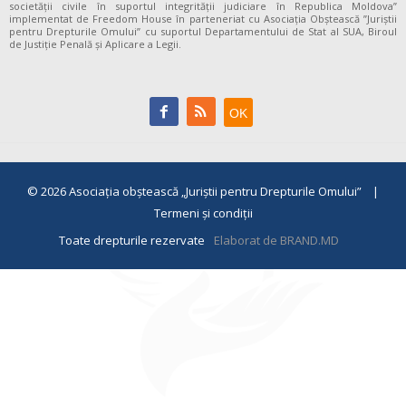
societății civile în suportul integrității judiciare în Republica Moldova”
implementat de Freedom House în parteneriat cu Asociația Obștească ”Juriștii
pentru Drepturile Omului” cu suportul Departamentului de Stat al SUA, Biroul
de Justiție Penală și Aplicare a Legii.
© 2026
Asociaţia obştească „Juriştii pentru Drepturile Omului”
|
Termeni și condiții
Toate drepturile rezervate
Elaborat de BRAND.MD