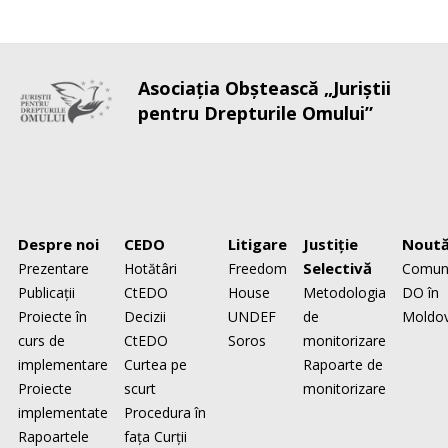
Asociaţia Obştească „Juriştii
pentru Drepturile Omului”
Despre noi
CEDO
Litigare
Justiţie
Noută
Selectivă
Prezentare
Hotătâri
Freedom
Comun
Publicaţii
CtEDO
House
Metodologia
DO în
Proiecte în
Decizii
UNDEF
de
Moldo
curs de
CtEDO
Soros
monitorizare
implementare
Curtea pe
Rapoarte de
Proiecte
scurt
monitorizare
implementate
Procedura în
Rapoartele
faţa Curţii