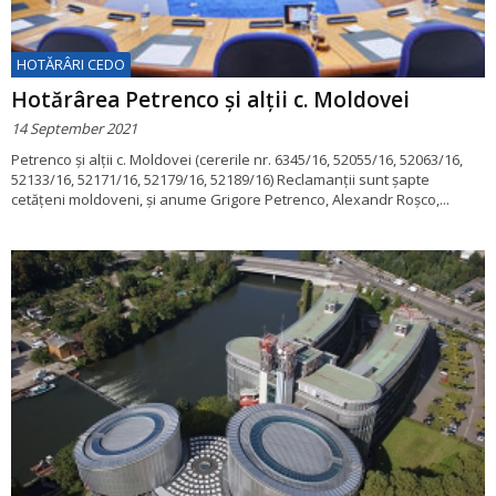
HOTĂRÂRI CEDO
Hotărârea Petrenco și alții c. Moldovei
14 September 2021
Petrenco și alții c. Moldovei (cererile nr. 6345/16, 52055/16, 52063/16,
52133/16, 52171/16, 52179/16, 52189/16) Reclamanții sunt șapte
cetățeni moldoveni, și anume Grigore Petrenco, Alexandr Roșco,...