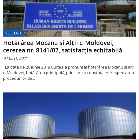
NOUTATI
Hotărârea Mocanu și Alții c. Moldovei,
cererea nr. 8141/07, satisfacția echitabilă
9 March 2021
La data de 26 iunie 2018 Curtea a pronunțat hotărârea Mocanu și alții
c. Moldovei, hotărârea principală, prin care a constatat nerespectarea
procedurilor de...