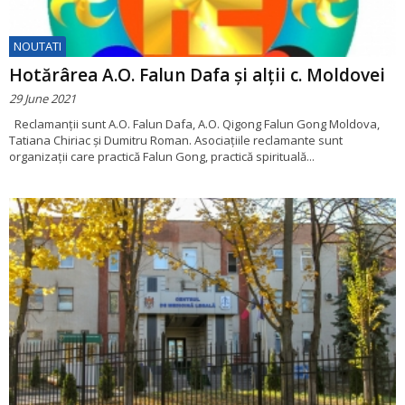
NOUTATI
Hotărârea A.O. Falun Dafa și alții c. Moldovei
29 June 2021
Reclamanții sunt A.O. Falun Dafa, A.O. Qigong Falun Gong Moldova,
Tatiana Chiriac și Dumitru Roman. Asociațiile reclamante sunt
organizații care practică Falun Gong, practică spirituală...