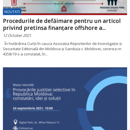
NOUTATI
Procedurile de defăimare pentru un articol
privind pretinsa finanțare offshore a...
12 October 2021
În hotărârea Curții în cauza Asociația Reporterilor de Investigație și
Securitate Editorială din Moldova și Sanduța c. Moldovei, cererea nr.
4358/19 s-a constatat, în...