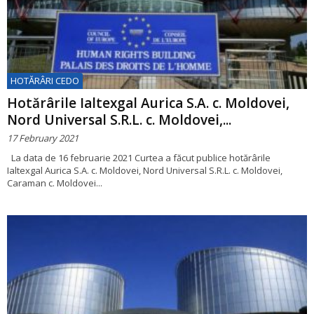
HOTĂRÂRI CEDO
Hotărârile Ialtexgal Aurica S.A. c. Moldovei,
Nord Universal S.R.L. c. Moldovei,...
17 February 2021
La data de 16 februarie 2021 Curtea a făcut publice hotărârile
Ialtexgal Aurica S.A. c. Moldovei, Nord Universal S.R.L. c. Moldovei,
Caraman c. Moldovei...