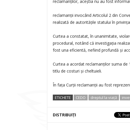
reclamanților, aceștia nu au fost informaț
reclamanții invocând Articolul 2 din Conven
realizată de autoritățile statului în privinț
Curtea a constatat, în unanimitate, violare
procedural, notând că investigația realizată
fost una eficientă, nefiind profundă și acc
Curtea a acordat reclamanților suma de 12
titlu de costuri și cheltuieli.
În fața Curții reclamanții au fost reprezen
ETICHETE
CEDO
dreptul la viaţă
inve
DISTRIBUIȚI