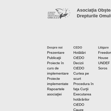
Asociaţia Obştea
Drepturile Omul
Despre noi
CEDO
Litigare
Prezentare
Hotătâri
Freedo
Publicaţii
CtEDO
House
Proiecte în
Decizii
UNDEF
curs de
CtEDO
Soros
implementare
Curtea pe
Proiecte
scurt
implementate
Procedura în
Rapoartele
faţa Curţii
asociaţiei
Executarea
hotărârilor
CtEDO
Cauze