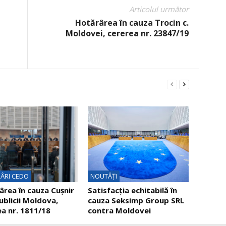
Articolul următor
Hotărârea în cauza Trocin c.
Moldovei, cererea nr. 23847/19
ÂRI CEDO
NOUTĂȚI
rea în cauza Cuşnir
Satisfacția echitabilă în
ublicii Moldova,
cauza Seksimp Group SRL
a nr. 1811/18
contra Moldovei