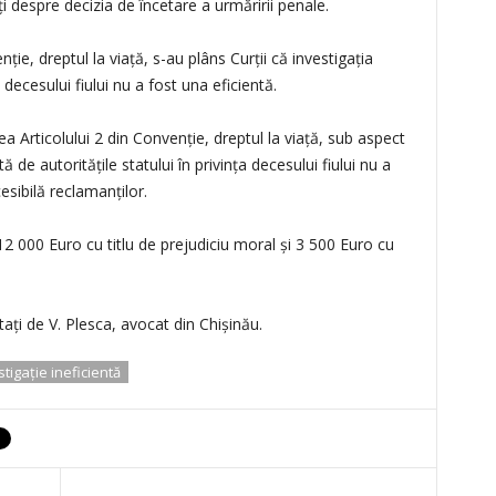
i despre decizia de încetare a urmăririi penale.
ție, dreptul la viață, s-au plâns Curții că investigația
a decesului fiului nu a fost una eficientă.
a Articolului 2 din Convenție, dreptul la viață, sub aspect
 de autoritățile statului în privința decesului fiului nu a
esibilă reclamanților.
 000 Euro cu titlu de prejudiciu moral și 3 500 Euro cu
tați de V. Plesca, avocat din Chișinău.
stigaţie ineficientă