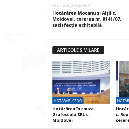
Articolul precedent
Hotărârea Mocanu și Alții c.
Moldovei, cererea nr. 8141/07,
satisfacția echitabilă
ARTICOLE SIMILARE
HOTĂRÂRI CEDO
HOTĂR
Hotărârea în cauza
Hotărâ
Grafescolo SRL c.
c. Rep
Moldovei
cerere