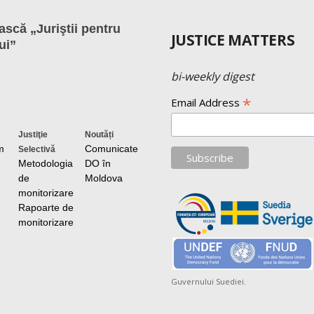
scă „Juriştii pentru
JUSTICE MATTERS
ui”
bi-weekly digest
*
Email Address
Justiţie
Noutăți
m
Comunicate
Selectivă
Metodologia
DO în
de
Moldova
monitorizare
Rapoarte de
monitorizare
Guvernului Suediei.