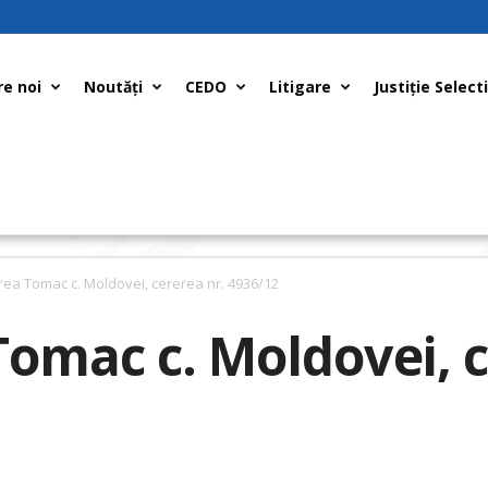
e noi
Noutăți
CEDO
Litigare
Justiţie Select
rea Tomac c. Moldovei, cererea nr. 4936/12
omac c. Moldovei, c