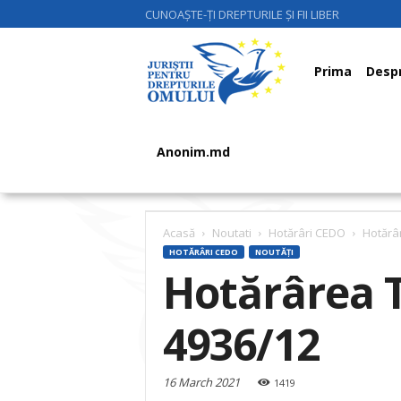
CUNOAȘTE-ȚI DREPTURILE ȘI FII LIBER
Juriştii
Prima
Despr
pentru
Anonim.md
Drepturile
Acasă
Noutati
Hotărâri CEDO
Hotărâ
HOTĂRÂRI CEDO
NOUTĂȚI
Hotărârea T
Omului
4936/12
16 March 2021
1419