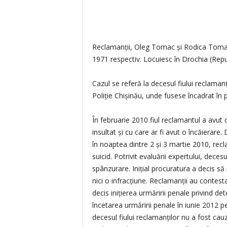
Reclamanții, Oleg Tomac și Rodica Tomac
1971 respectiv. Locuiesc în Drochia (Rep
Cazul se referă la decesul fiului reclaman
Poliție Chișinău, unde fusese încadrat în 
În februarie 2010 fiul reclamantul a avut 
insultat și cu care ar fi avut o încăierare.
în noaptea dintre 2 și 3 martie 2010, recl
suicid. Potrivit evaluării expertului, dec
spânzurare. Inițial procuratura a decis să 
nici o infracțiune. Reclamanții au contest
decis inițierea urmăririi penale privind de
încetarea urmăririi penale în iunie 2012 p
decesul fiului reclamanților nu a fost cau