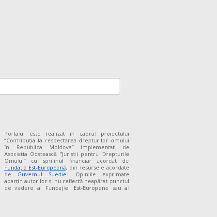
Portalul este realizat în cadrul proiectului
“Contribuția la respectarea drepturilor omului
în Republica Moldova” implementat de
Asociația Obștească ”Juriștii pentru Drepturile
Omului” cu sprijinul financiar acordat de
Fundaţia Est-Europeană
, din resursele acordate
de
Guvernul Suediei
. Opiniile exprimate
aparţin autorilor şi nu reflectă neapărat punctul
de vedere al Fundației Est-Europene sau al