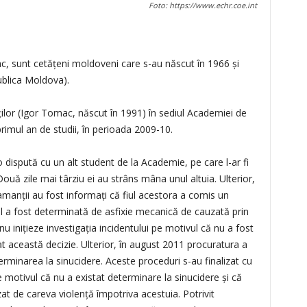
Foto: https://www.echr.coe.int
, sunt cetățeni moldoveni care s-au născut în 1966 și
ublica Moldova).
ților (Igor Tomac, născut în 1991) în sediul Academiei de
primul an de studii, în perioada 2009-10.
o dispută cu un alt student de la Academie, pe care l-ar fi
 Două zile mai târziu ei au strâns mâna unul altuia. Ulterior,
amanții au fost informați că fiul acestora a comis un
esul a fost determinată de asfixie mecanică de cauzată prin
nu inițieze investigația incidentului pe motivul că nu a fost
at această decizie. Ulterior, în august 2011 procuratura a
terminarea la sinucidere. Aceste proceduri s-au finalizat cu
e motivul că nu a existat determinare la sinucidere și că
zat de careva violență împotriva acestuia. Potrivit