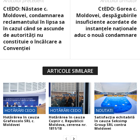
Articolul precedent
Articolul următor
CtEDO: Năstase c.
CtEDO: Gorea c.
Moldovei, condamnarea
Moldovei, despăgubirile
reclamantului în lipsa sa
insuficiente acordate de
în cazul când se ascunde
instanţele naţionale
de autorităţi nu
aduc o nouă condamnare
constituie o încălcare a
Convenţiei
ARTICOLE SIMILARE
HOTĂRÂRI CEDO
HOTĂRÂRI CEDO
NOUTATI
Hotărârea în cauza
Hotărârea în cauza
Satisfacția echitabilă
Grafescolo SRL c.
Cuşnir c. Republicii
în cauza Seksimp
Moldovei
Moldova, cererea nr.
Group SRL contra
1811/18
Moldovei