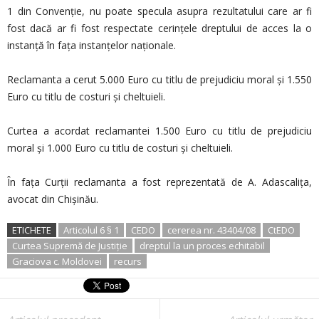
1 din Convenție, nu poate specula asupra rezultatului care ar fi
fost dacă ar fi fost respectate cerințele dreptului de acces la o
instanță în fața instanțelor naționale.
Reclamanta a cerut 5.000 Euro cu titlu de prejudiciu moral şi 1.550
Euro cu titlu de costuri şi cheltuieli.
Curtea a acordat reclamantei 1.500 Euro cu titlu de prejudiciu
moral şi 1.000 Euro cu titlu de costuri şi cheltuieli.
În faţa Curţii reclamanta a fost reprezentată de A. Adascaliţa,
avocat din Chişinău.
ETICHETE
Articolul 6 § 1
CEDO
cererea nr. 43404/08
CtEDO
Curtea Supremă de Justiţie
dreptul la un proces echitabil
Graciova c. Moldovei
recurs