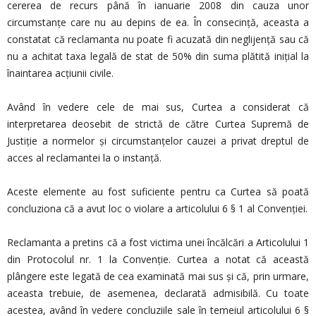
cererea de recurs până în ianuarie 2008 din cauza unor
circumstanțe care nu au depins de ea. În consecință, aceasta a
constatat că reclamanta nu poate fi acuzată din neglijență sau că
nu a achitat taxa legală de stat de 50% din suma plătită inițial la
înaintarea acțiunii civile.
Având în vedere cele de mai sus, Curtea a considerat că
interpretarea deosebit de strictă de către Curtea Supremă de
Justiție a normelor și circumstanțelor cauzei a privat dreptul de
acces al reclamantei la o instanță.
Aceste elemente au fost suficiente pentru ca Curtea să poată
concluziona că a avut loc o violare a articolului 6 § 1 al Convenției.
Reclamanta a pretins că a fost victima unei încălcări a Articolului 1
din Protocolul nr. 1 la Convenție. Curtea a notat că această
plângere este legată de cea examinată mai sus și că, prin urmare,
aceasta trebuie, de asemenea, declarată admisibilă. Cu toate
acestea, având în vedere concluziile sale în temeiul articolului 6 §