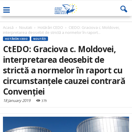
Acasă
Noutati
Hotărâri CEDO
CtEDO: Graciova c. Moldovei,
interpretarea deosebit de strictă a normelor în raport...
HOTĂRÂRI CEDO
NOUTĂȚI
CtEDO: Graciova c. Moldovei,
interpretarea deosebit de
strictă a normelor în raport cu
circumstanțele cauzei contrară
Convenţiei
18 January 2019
379