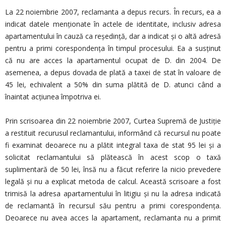
La 22 noiembrie 2007, reclamanta a depus recurs. În recurs, ea a
indicat datele menționate în actele de identitate, inclusiv adresa
apartamentului în cauză ca reședință, dar a indicat și o altă adresă
pentru a primi corespondența în timpul procesului. Ea a susținut
că nu are acces la apartamentul ocupat de D. din 2004. De
asemenea, a depus dovada de plată a taxei de stat în valoare de
45 lei, echivalent a 50% din suma plătită de D. atunci când a
înaintat acțiunea împotriva ei.
Prin scrisoarea din 22 noiembrie 2007, Curtea Supremă de Justiție
a restituit recurusul reclamantului, informând că recursul nu poate
fi examinat deoarece nu a plătit integral taxa de stat 95 lei şi a
solicitat reclamantului să plătească în acest scop o taxă
suplimentară de 50 lei, însă nu a făcut referire la nicio prevedere
legală și nu a explicat metoda de calcul. Această scrisoare a fost
trimisă la adresa apartamentului în litigiu și nu la adresa indicată
de reclamantă în recursul său pentru a primi corespondența.
Deoarece nu avea acces la apartament, reclamanta nu a primit