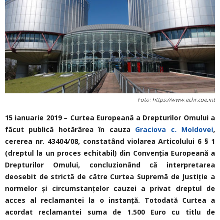
Foto: https://www.echr.coe.int
15 ianuarie 2019 – Curtea Europeană a Drepturilor Omului a
făcut publică hotărârea în cauza
Graciova c. Moldovei
,
cererea nr. 43404/08, constatând violarea Articolului 6 § 1
(dreptul la un proces echitabil) din Convenţia Europeană a
Drepturilor Omului, concluzionând că interpretarea
deosebit de strictă de către Curtea Supremă de Justiție a
normelor și circumstanțelor cauzei a privat dreptul de
acces al reclamantei la o instanță. Totodată Curtea a
acordat reclamantei suma de 1.500 Euro cu titlu de