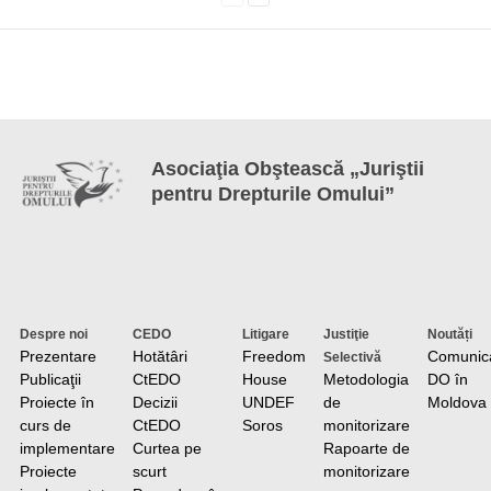
Asociaţia Obştească „Juriştii
pentru Drepturile Omului”
Despre noi
CEDO
Litigare
Justiţie
Noutăți
Prezentare
Hotătâri
Freedom
Comunic
Selectivă
Publicaţii
CtEDO
House
Metodologia
DO în
Proiecte în
Decizii
UNDEF
de
Moldova
curs de
CtEDO
Soros
monitorizare
implementare
Curtea pe
Rapoarte de
Proiecte
scurt
monitorizare