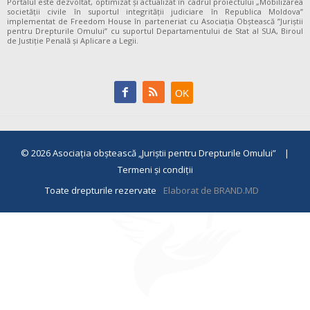
Portalul este dezvoltat, optimizat și actualizat în cadrul proiectului „Mobilizarea
societății civile în suportul integrității judiciare în Republica Moldova”
implementat de Freedom House în parteneriat cu Asociația Obștească ”Juriștii
pentru Drepturile Omului” cu suportul Departamentului de Stat al SUA, Biroul
de Justiție Penală și Aplicare a Legii.
© 2026
Asociaţia obştească „Juriştii pentru Drepturile Omului”
|
Termeni și condiții
Toate drepturile rezervate
Elaborat de BRAND.MD