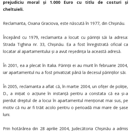
prejudiciu moral şi 1.000 Euro cu titlu de costuri şi
cheltuieli.
Reclamanta, Oxana Graciova, este născută în 1977, din Chişinău.
Începând cu 1979, reclamanta a locuit cu părinții săi la adresa:
Strada Tighina nr. 33, Chișinău. Ea a fost înregistrată oficial ca
locatar al apartamentului și a avut reședința la această adresă.
În 2001, ea a plecat în Italia. Părinții ei au murit în februarie 2004,
iar apartamentul nu a fost privatizat până la decesul părinţilor săi.
În 2005, reclamanta a aflat că, în martie 2004, un ofițer de poliție,
D., a inițiat o acțiune în instanță pentru a constata că ea și-a
pierdut dreptul de a locui în apartamentul menționat mai sus, pe
motiv că nu ar fi trăit acolo pentru o perioadă mai mare de șase
luni.
Prin hotărârea din 28 aprilie 2004, Judecătoria Chişinău a admis