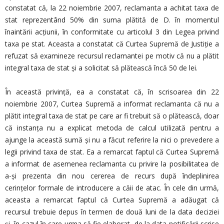
constatat că, la 22 noiembrie 2007, reclamanta a achitat taxa de
stat reprezentând 50% din suma plătită de D. în momentul
înaintării acțiunii, în conformitate cu articolul 3 din Legea privind
taxa pe stat. Aceasta a constatat că Curtea Supremă de Justiție a
refuzat să examineze recursul reclamantei pe motiv că nu a plătit
integral taxa de stat și a solicitat să plătească încă 50 de lei.
În această privință, ea a constatat că, în scrisoarea din 22
noiembrie 2007, Curtea Supremă a informat reclamanta că nu a
plătit integral taxa de stat pe care ar fi trebuit să o plătească, doar
că instanța nu a explicat metoda de calcul utilizată pentru a
ajunge la această sumă și nu a făcut referire la nici o prevedere a
legii privind taxa de stat. Ea a remarcat faptul că Curtea Supremă
a informat de asemenea reclamanta cu privire la posibilitatea de
a-și prezenta din nou cererea de recurs după îndeplinirea
cerințelor formale de introducere a căii de atac. În cele din urmă,
aceasta a remarcat faptul că Curtea Supremă a adăugat că
recursul trebuie depus în termen de două luni de la data deciziei
și, în cazul în care urma să fie elaborat, de la data notificării scrise