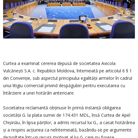
Curtea a examinat cererea depusă de societatea Avicola
Vulcănești S.A. c. Republicii Moldova, întemeiată pe articolul 6 § 1
din Convenție, sub aspectul principiului egalității armelor în cadrul
unui litigiu comercial privind despăgubiri pentru executarea cu
întârziere a unei hotărâri anterioare.
Societatea reclamantă obținuse în primă instanță obligarea
societății G. la plata sumei de 174.431 MDL, însă Curtea de Apel
Chișinău, în lipsa părților, a admis recursul lui G., a casat hotărârea
și a respins acțiunea ca neîntemeiată, bazându-se pe argumente
dezvoltate într-un recurs motivat al lui G. care nu fusese