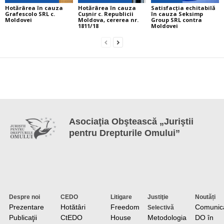
Hotărârea în cauza
Hotărârea în cauza
Satisfacția echitabilă
Grafescolo SRL c.
Cuşnir c. Republicii
în cauza Seksimp
Moldovei
Moldova, cererea nr.
Group SRL contra
1811/18
Moldovei
Asociaţia Obştească „Juriştii
pentru Drepturile Omului”
Despre noi
CEDO
Litigare
Justiţie
Noutăți
Prezentare
Hotătâri
Freedom
Comunic
Selectivă
Publicaţii
CtEDO
House
Metodologia
DO în