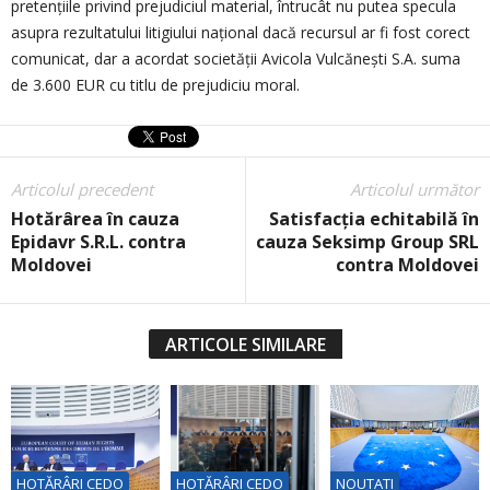
pretențiile privind prejudiciul material, întrucât nu putea specula
asupra rezultatului litigiului național dacă recursul ar fi fost corect
comunicat, dar a acordat societății Avicola Vulcănești S.A. suma
de 3.600 EUR cu titlu de prejudiciu moral.
Articolul precedent
Articolul următor
Hotărârea în cauza
Satisfacția echitabilă în
Epidavr S.R.L. contra
cauza Seksimp Group SRL
Moldovei
contra Moldovei
ARTICOLE SIMILARE
HOTĂRÂRI CEDO
HOTĂRÂRI CEDO
NOUTATI