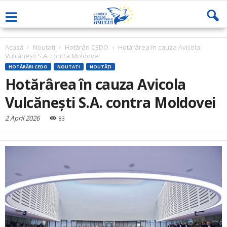
Acasă
Noutati
Hotărâri CEDO
Hotărârea în cauza Avicola
Vulcănești S.A. contra Moldovei
HOTĂRÂRI CEDO
NOUTATI
NOUTĂȚI
Hotărârea în cauza Avicola
Vulcănești S.A. contra Moldovei
2 April 2026
83