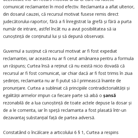
comunicat reclamantei în mod efectiv. Reclamanta a aflat ulterior,
din dosarul cauzei, că recursul motivat fusese remis direct
judecătorului-raportor, fără a fi înregistrat la grefă și fără a purta
număr de intrare, astfel încât nu a avut posibilitatea să ia
cunoștință de conținutul lui și să depună observații.
Guvernul a susținut că recursul motivat ar fi fost expediat
reclamantei, iar aceasta nu ar fi cerut amânarea pentru a formula
un răspuns; Curtea însă a reținut că nu există nicio dovadă că
recursul ar fi fost comunicat, iar chiar dacă ar fi fost trimis în ziua
ședinței, reclamanta nu ar fi putut să-l primească înainte de
pronunțare. Curtea a subliniat că principiile contradictorialității și
egalității armelor impun ca fiecare parte să aibă o
șansă
rezonabilă de a lua cunoștință de toate actele depuse la dosar și
de a le comenta, iar în speță reclamanta a fost plasată într-un
dezavantaj substanțial față de partea adversă.
Constatând o încălcare a articolului 6 § 1, Curtea a respins