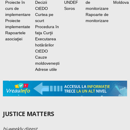
Proiecte în
Decizii
UNDEF
de
Moldova
curs de
CtEDO
Soros
monitorizare
implementare
Curtea pe
Rapoarte de
Proiecte
scurt
monitorizare
implementate
Procedura în
Rapoartele
faţa Curţii
asociaţiei
Executarea
hotărârilor
CtEDO
Cauze
moldovenești
Adrese utile
JUSTICE MATTERS
bi-weekly digest