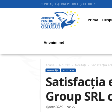
CUNOAȘTE-ȚI DREPTURILE ȘI FII LIBER
Juriştii
Prima
Despr
pentru
Anonim.md
Drepturile
Acasă
Noutati
Noutăți
Satisfacția e
NOUTĂȚI
NOUTATI
Satisfacția
Omului
Group SRL 
4 June 2026
75