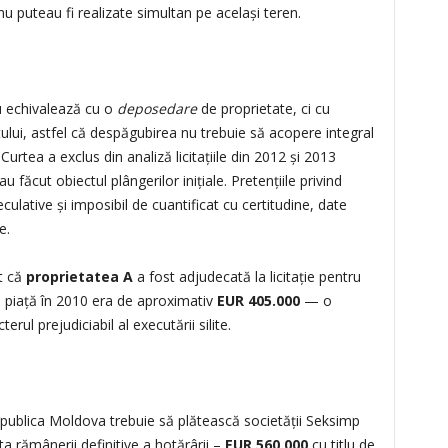
 nu puteau fi realizate simultan pe același teren.
nu echivalează cu o
deposedare
de proprietate, ci cu
atului, astfel că despăgubirea nu trebuie să acopere integral
urtea a exclus din analiză licitațiile din 2012 și 2013
 făcut obiectul plângerilor inițiale. Pretențiile privind
culative și imposibil de cuantificat cu certitudine, date
e.
t că
proprietatea A
a fost adjudecată la licitație pentru
 piață în 2010 era de aproximativ
EUR 405.000
— o
rul prejudiciabil al executării silite.
epublica Moldova trebuie să plătească societății Seksimp
a rămânerii definitive a hotărârii –
EUR 560.000
cu titlu de