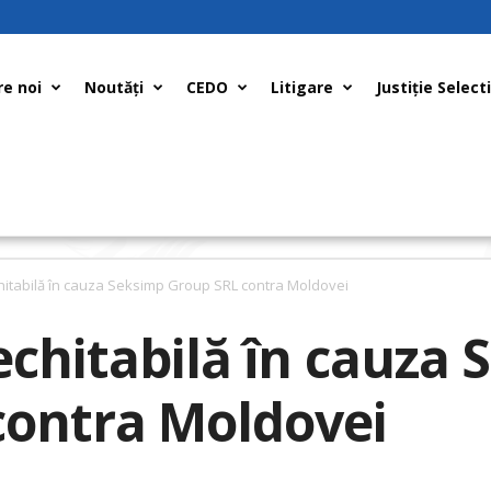
e noi
Noutăți
CEDO
Litigare
Justiţie Select
chitabilă în cauza Seksimp Group SRL contra Moldovei
 echitabilă în cauza
contra Moldovei