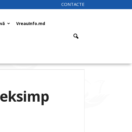
CONTACTE
ivă
VreauInfo.md
 Seksimp