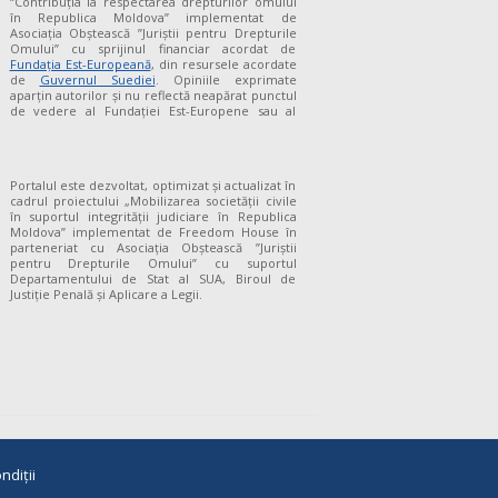
“Contribuția la respectarea drepturilor omului
în Republica Moldova” implementat de
Asociația Obștească ”Juriștii pentru Drepturile
Omului” cu sprijinul financiar acordat de
Fundaţia Est-Europeană
, din resursele acordate
de
Guvernul Suediei
. Opiniile exprimate
aparţin autorilor şi nu reflectă neapărat punctul
de vedere al Fundației Est-Europene sau al
Portalul este dezvoltat, optimizat și actualizat în
cadrul proiectului „Mobilizarea societății civile
în suportul integrității judiciare în Republica
Moldova” implementat de Freedom House în
parteneriat cu Asociația Obștească ”Juriștii
pentru Drepturile Omului” cu suportul
Departamentului de Stat al SUA, Biroul de
Justiție Penală și Aplicare a Legii.
ndiții