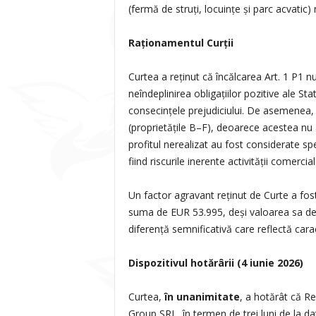
(fermă de struți, locuințe și parc acvatic)
Raționamentul Curții
Curtea a reținut că încălcarea Art. 1 P1 
neîndeplinirea obligațiilor pozitive ale St
consecințele prejudiciului. De asemenea, C
(proprietățile B–F), deoarece acestea nu au
profitul nerealizat au fost considerate spe
fiind riscurile inerente activității comercial
Un factor agravant reținut de Curte a fos
suma de EUR 53.995, deși valoarea sa de
diferență semnificativă care reflectă caracte
Dispozitivul hotărârii (4 iunie 2026)
Curtea,
în unanimitate
, a hotărât că R
Group SRL, în termen de trei luni de la dat