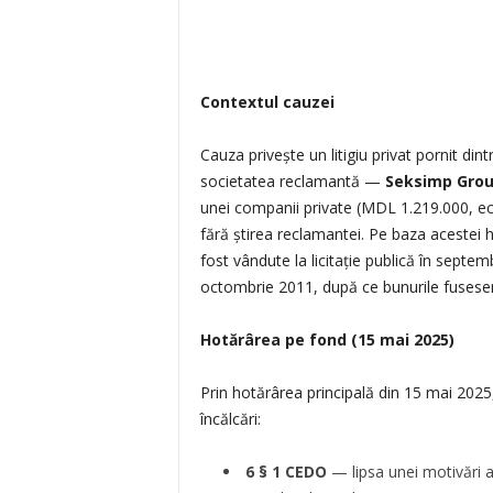
Contextul cauzei
Cauza privește un litigiu privat pornit din
societatea reclamantă —
Seksimp Grou
unei companii private (MDL 1.219.000, ech
fără știrea reclamantei. Pe baza acestei 
fost vândute la licitație publică în septe
octombrie 2011, după ce bunurile fuseseră
Hotărârea pe fond (15 mai 2025)
Prin hotărârea principală din 15 mai 202
încălcări:
6 § 1 CEDO
— lipsa unei motivări ad