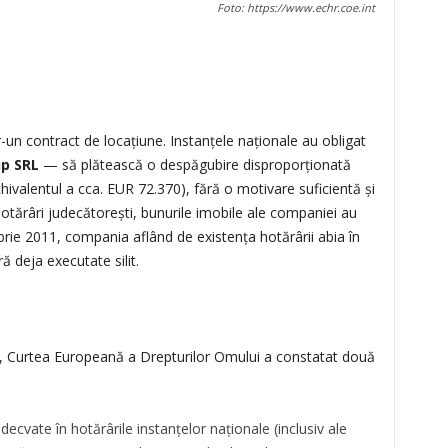
Foto: https://www.echr.coe.int
tr-un contract de locațiune. Instanțele naționale au obligat
p SRL
— să plătească o despăgubire disproporționată
ivalentul a cca. EUR 72.370), fără o motivare suficientă și
hotărâri judecătorești, bunurile imobile ale companiei au
mbrie 2011, compania aflând de existența hotărârii abia în
 deja executate silit.
5, Curtea Europeană a Drepturilor Omului a constatat două
ecvate în hotărârile instanțelor naționale (inclusiv ale