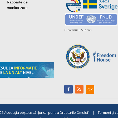
Rapoarte de
monitorizare
Guvernului Suediei.
026
Asociaţia obştească „Juriştii pentru Drepturile Omului”
|
Termeni și co