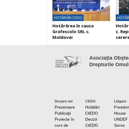
HOTĂRÂRI CEDO
HOTĂR
Hotărârea în cauza
Hotărâ
Grafescolo SRL c.
c. Rep
Moldovei
cerere
Asociaţia Obştea
Drepturile Omul
Despre noi
CEDO
Litigare
Prezentare
Hotătâri
Freedo
Publicaţii
CtEDO
House
Proiecte în
Decizii
UNDEF
curs de
CtEDO
Soros