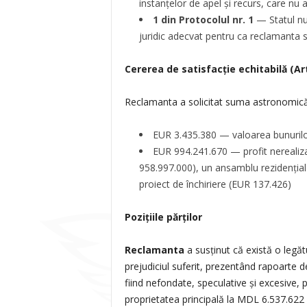
instanțelor de apel și recurs, care nu
1 din Protocolul nr. 1
— Statul nu 
juridic adecvat pentru ca reclamanta să
Cererea de satisfacție echitabilă (Ar
Reclamanta a solicitat suma astronomic
EUR 3.435.380 — valoarea bunurilor 
EUR 994.241.670 — profit nerealizat
958.997.000), un ansamblu rezidențial
proiect de închiriere (EUR 137.426)
Pozițiile părților
Reclamanta
a susținut că există o legătu
prejudiciul suferit, prezentând rapoarte 
fiind nefondate, speculative și excesive,
proprietatea principală la MDL 6.537.622 