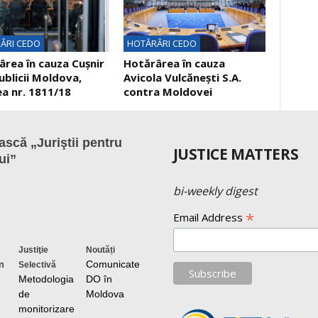
ÂRI CEDO
HOTĂRÂRI CEDO
rea în cauza Cuşnir
Hotărârea în cauza
ublicii Moldova,
Avicola Vulcănești S.A.
a nr. 1811/18
contra Moldovei
scă „Juriştii pentru
JUSTICE MATTERS
ui”
bi-weekly digest
*
Email Address
Justiţie
Noutăți
m
Comunicate
Selectivă
Metodologia
DO în
de
Moldova
monitorizare