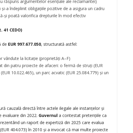
 au răspuns argumentelor esențiale ale reclamantei)
și-a îndeplinit obligațiile pozitive de a asigura un cadru
-și poată valorifica drepturile în mod efectiv
t. 41 CEDO)
ă de
EUR 997.677.050
, structurată astfel:
vândute la licitație (proprietăți A–F)
 din patru proiecte de afaceri: o fermă de struți (EUR
 (EUR 10.022.465), un parc acvatic (EUR 25.084.779) și un
ră cauzală directă între actele ilegale ale instanțelor și
de evaluare din 2022.
Guvernul
a contestat pretențiile ca
 prezentând un raport de expertiză din 2025 care evalua
(EUR 404.073) în 2010 și a invocat că mai multe proiecte