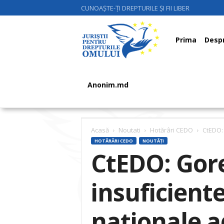
CUNOAȘTE-ȚI DREPTURILE ȘI FII LIBER
Juriştii
Prima
Despr
pentru
Anonim.md
Drepturile
Acasă
Noutati
Hotărâri CEDO
CtEDO: 
HOTĂRÂRI CEDO
NOUTĂȚI
CtEDO: Gore
Omului
insuficient
naţionale 