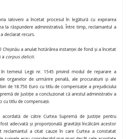
ia Ialoveni a încetat procesul în legătură cu expirarea
ea la răspundere administrativă. Între timp, reclamantul a
a declarat recurs.
Chişinău a anulat hotărârea instanţei de fond şi a încetat
i a
corpus delicti.
ă în temeiul Legii nr. 1545 privind modul de reparare a
te ale organelor de urmărire penală, ale procuraturii şi ale
iri de 18.750 Euro cu titlu de compensaţie a prejudiciului
remă de Justiţie a concluzionat că arestul administrativ a
o cu titlu de compensaţii.
 acordată de către Curtea Supremă de Justiţie pentru
fost adecvată şi proporţională gravităţii încălcării acestor
nt reclamantul a citat cauze în care Curtea a constatat
unde sumele erau considerabil mai mari decât cele acordate