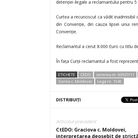
detenţiei ilegale a reclamantului pentru 5 z
Curtea a recunoscut ca vădit inadmisibil ca
din Convenţie, din cauza lipsei unui rem
Convenţie.
Reclamantul a cerut 8.000 Euro cu titlu d
În faţa Curţii reclamantul a fost reprezen
ETICHETE
CEDO
cererea nr. 63507/11
Gorea c. Moldovei
Lega nr. 1545
DISTRIBUIȚI
Articolul precedent
CtEDO: Graciova c. Moldovei,
interpretarea deosebit de strict