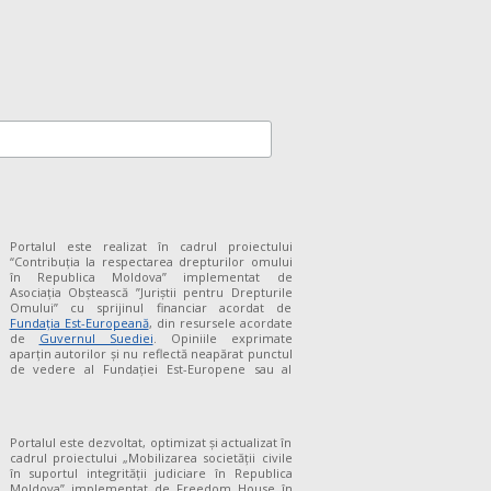
Portalul este realizat în cadrul proiectului
“Contribuția la respectarea drepturilor omului
în Republica Moldova” implementat de
Asociația Obștească ”Juriștii pentru Drepturile
Omului” cu sprijinul financiar acordat de
Fundaţia Est-Europeană
, din resursele acordate
de
Guvernul Suediei
. Opiniile exprimate
aparţin autorilor şi nu reflectă neapărat punctul
de vedere al Fundației Est-Europene sau al
Portalul este dezvoltat, optimizat și actualizat în
cadrul proiectului „Mobilizarea societății civile
în suportul integrității judiciare în Republica
Moldova” implementat de Freedom House în