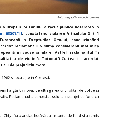
Foto: https://www.echr.coe.int
 a Drepturilor Omului a făcut publică hotărârea în
r. 63507/11
, constatând violarea Articolului 5 § 1
 Europeană a Drepturilor Omului, concluzionând
acordat reclamantul o sumă considerabil mai mică
ropeană în cauze similare
. Astfel, reclamantul în
alitatea de victimă
. Totodată Curtea i-a acordat
itlu de prejudiciu moral.
1962 şi locuieşte în Costeşti.
ni l-a găsit vinovat de ultragierea unui ofiţer de poliţie şi
rativ. Reclamantul a contestat soluţia instanţei de fond cu
 Chişinău a anulat hotărârea instanţei de fond şi a remis