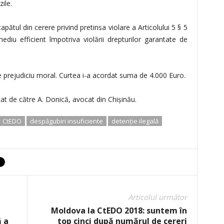
ile.
pătul din cerere privind pretinsa violare a Articolului 5 § 5
ediu efficient împotriva violării drepturilor garantate de
e prejudiciu moral. Curtea i-a acordat suma de 4.000 Euro.
tat de către A. Donică, avocat din Chişinău.
CtEDO
despăgubiri insuficiente
detenţie ilegală
Articolul următor
Moldova la CtEDO 2018: suntem în
ă a
top cinci după numărul de cereri