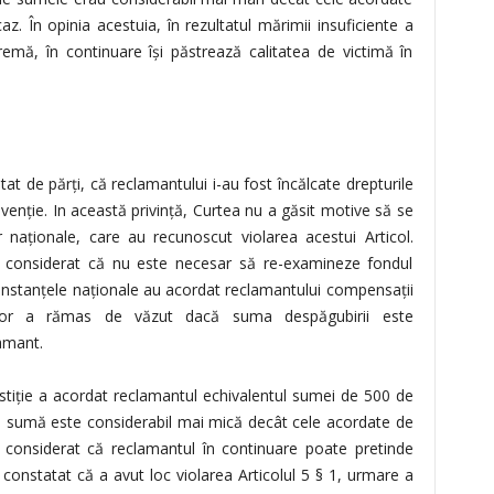
z. În opinia acestuia, în rezultatul mărimii insuficiente a
mă, în continuare îşi păstrează calitatea de victimă în
utat de părţi, că reclamantului i-au fost încălcate drepturile
nvenţie. In această privinţă, Curtea nu a găsit motive să se
r naţionale, care au recunoscut violarea acestui Articol.
a considerat că nu este necesar să re-examineze fondul
 instanţele naţionale au acordat reclamantului compensaţii
zător a rămas de văzut dacă suma despăgubirii este
lamant.
tiţie a acordat reclamantul echivalentul sumei de 500 de
tă sumă este considerabil mai mică decât cele acordate de
a considerat că reclamantul în continuare poate pretinde
constatat că a avut loc violarea Articolul 5 § 1, urmare a