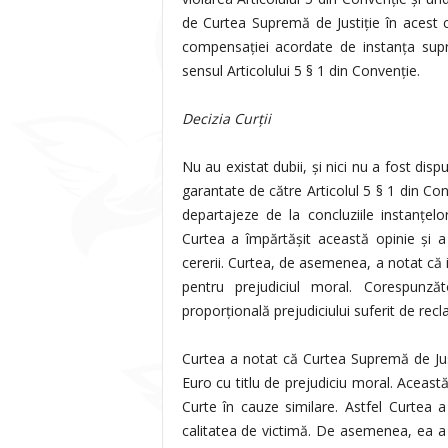
de Curtea Supremă de Justiţie în acest ca
compensaţiei acordate de instanţa supre
sensul Articolului 5 § 1 din Convenţie.
Decizia Curţii
Nu au existat dubii, şi nici nu a fost disp
garantate de către Articolul 5 § 1 din Co
departajeze de la concluziile instanţelo
Curtea a împărtăşit această opinie şi 
cererii. Curtea, de asemenea, a notat că
pentru prejudiciul moral. Corespun
proporţională prejudiciului suferit de rec
Curtea a notat că Curtea Supremă de Jus
Euro cu titlu de prejudiciu moral. Aceas
Curte în cauze similare. Astfel Curtea 
calitatea de victimă. De asemenea, ea a 