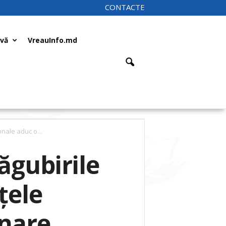
CONTACTE
ivă
VreauInfo.md
nale aduc o...
ăgubirile
ţele
nare