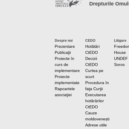
Drepturile Omul
Despre noi
CEDO
Litigare
Prezentare
Hotătâri
Freedo
Publicaţii
CtEDO
House
Proiecte în
Decizii
UNDEF
curs de
CtEDO
Soros
implementare
Curtea pe
Proiecte
scurt
implementate
Procedura în
Rapoartele
faţa Curţii
asociaţiei
Executarea
hotărârilor
CtEDO
Cauze
moldovenești
Adrese utile