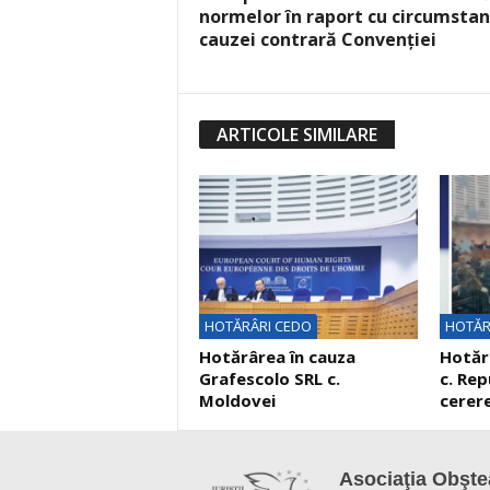
normelor în raport cu circumstan
cauzei contrară Convenţiei
ARTICOLE SIMILARE
HOTĂRÂRI CEDO
HOTĂR
Hotărârea în cauza
Hotărâ
Grafescolo SRL c.
c. Rep
Moldovei
cerere
Asociaţia Obştea