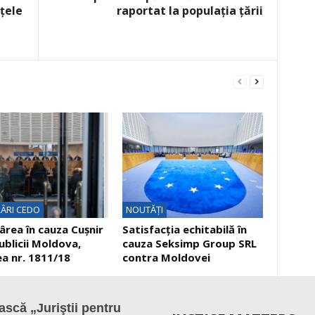
țele
raportat la populaţia ţării
ÂRI CEDO
NOUTĂȚI
rea în cauza Cuşnir
Satisfacția echitabilă în
ublicii Moldova,
cauza Seksimp Group SRL
a nr. 1811/18
contra Moldovei
scă „Juriştii pentru