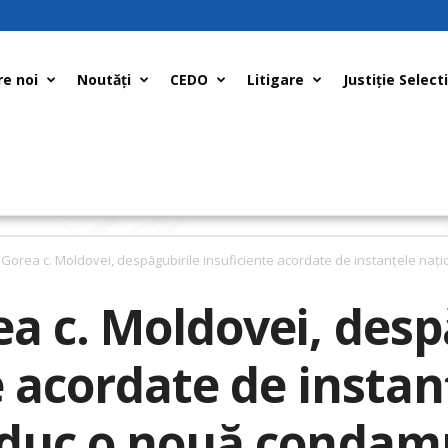
e noi
Noutăți
CEDO
Litigare
Justiţie Select
Gorea c. Moldovei, despăgubirile insuficiente acordate de instanţele naţio
a c. Moldovei, desp
e acordate de instan
aduc o nouă condam