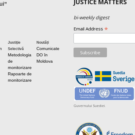
JUSTICE MATTERS
ui”
bi-weekly digest
*
Email Address
Justiţie
Noutăți
m
Comunicate
Selectivă
Metodologia
DO în
de
Moldova
monitorizare
Rapoarte de
monitorizare
Guvernului Suediei.