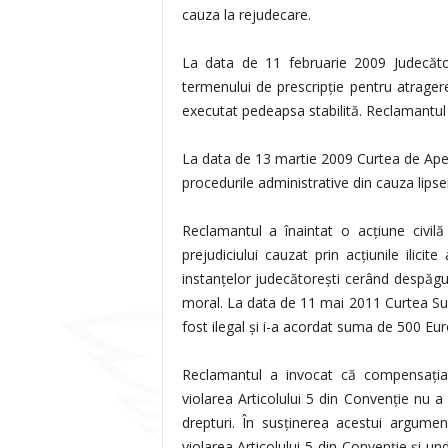
cauza la rejudecare.
La data de 11 februarie 2009 Judecător
termenului de prescripţie pentru atrager
executat pedeapsa stabilită. Reclamantul 
La data de 13 martie 2009 Curtea de Apel 
procedurile administrative din cauza lipse
Reclamantul a înaintat o acţiune civil
prejudiciului cauzat prin acţiunile ilici
instanţelor judecătoreşti cerând despăgub
moral. La data de 11 mai 2011 Curtea Sup
fost ilegal şi i-a acordat suma de 500 Eur
Reclamantul a invocat că compensaţia
violarea Articolului 5 din Convenţie nu a 
drepturi. În susţinerea acestui argume
violarea Articolului 5 din Convenţie şi 