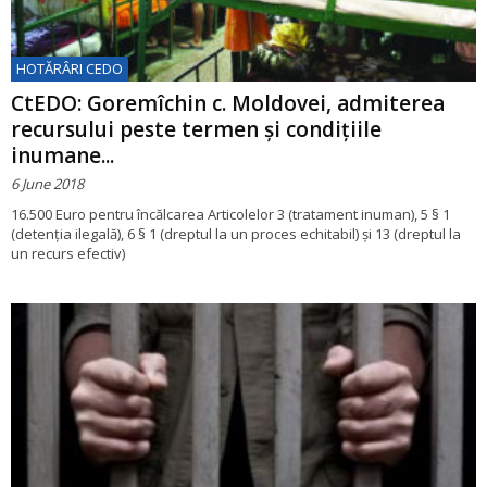
HOTĂRÂRI CEDO
CtEDO: Goremîchin c. Moldovei, admiterea
recursului peste termen şi condiţiile
inumane...
6 June 2018
16.500 Euro pentru încălcarea Articolelor 3 (tratament inuman), 5 § 1
(detenția ilegală), 6 § 1 (dreptul la un proces echitabil) și 13 (dreptul la
un recurs efectiv)