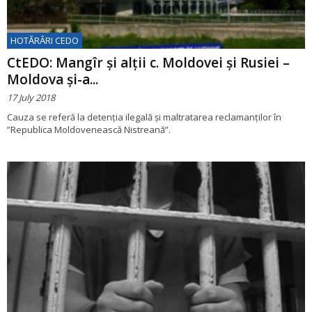
HOTĂRÂRI CEDO
CtEDO: Mangîr și alții c. Moldovei și Rusiei –
Moldova și-a...
17 July 2018
Cauza se referă la detenția ilegală și maltratarea reclamanților în
”Republica Moldovenească Nistreană”.