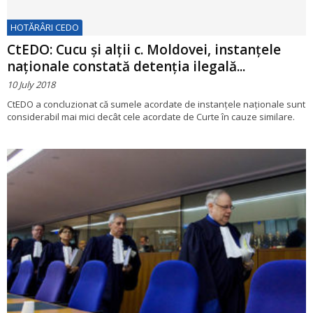
HOTĂRÂRI CEDO
CtEDO: Cucu şi alţii c. Moldovei, instanțele
naționale constată detenția ilegală...
10 July 2018
CtEDO a concluzionat că sumele acordate de instanţele naţionale sunt
considerabil mai mici decât cele acordate de Curte în cauze similare.