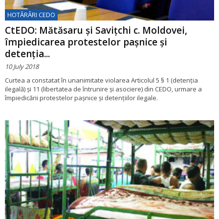
HOTĂRÂRI CEDO
CtEDO: Mătăsaru și Savițchi c. Moldovei,
împiedicarea protestelor paşnice şi
detenţia...
10 July 2018
Curtea a constatat în unanimitate violarea Articolul 5 § 1 (detenția
ilegală) şi 11 (libertatea de întrunire și asociere) din CEDO, urmare a
împiedicării protestelor paşnice şi detenţiilor ilegale.