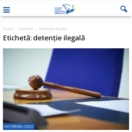
Acasă
Etichete
Detenţie ilegală
Etichetă: detenţie ilegală
HOTĂRÂRI CEDO