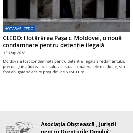
HOTĂRÂRI CEDO
CtEDO: Hotărârea Paşa c. Moldovei, o nouă
condamnare pentru detenţie ilegală
15 May 2018
Moldova a fost condamnată pentru detenţia ilegală a reclamantului,
precum şi îngrădirea accesului acestuia la materialele din dosar, şi a
fost obligată să achite prejudicii de 5.650 Euro.
Asociaţia Obştească „Juriştii
pentru Drepturile Omului”