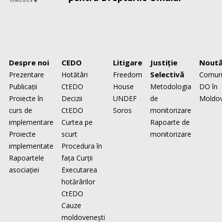
Despre noi
CEDO
Litigare
Justiţie
Noută
Selectivă
Prezentare
Hotătâri
Freedom
Comun
Publicaţii
CtEDO
House
Metodologia
DO în
Proiecte în
Decizii
UNDEF
de
Moldo
curs de
CtEDO
Soros
monitorizare
implementare
Curtea pe
Rapoarte de
Proiecte
scurt
monitorizare
implementate
Procedura în
Rapoartele
faţa Curţii
asociaţiei
Executarea
hotărârilor
CtEDO
Cauze
moldovenești