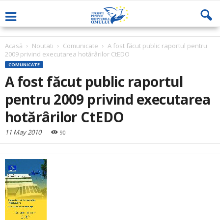
Acasă
Noutati
Comunicate
A fost făcut public raportul pentru
2009 privind executarea hotărârilor CtEDO
COMUNICATE
A fost făcut public raportul
pentru 2009 privind executarea
hotărârilor CtEDO
11 May 2010
90