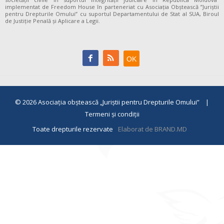
implementat de Freedom House în parteneriat cu Asociația Obștească ”Juriștii
pentru Drepturile Omului” cu suportul Departamentului de Stat al SUA, Biroul
de Justiție Penală și Aplicare a Legii.
© 2026
Asociaţia obştească „Juriştii pentru Drepturile Omului”
|
Termeni și condiții
Toate drepturile rezervate
Elaborat de BRAND.MD