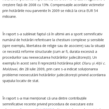
creștere față de 2008 cu 13%. Compensațiile acordate victimelor
prin hotărârile nou-parvenite în 2009 se ridică la circa EUR 54
milioane.
În raport s-a subliniat faptul că în ultimii ani a sporit semnificativ
numărul de hotărâri referitoare la chestiuni complexe și sensibile
(spre exemplu, libertatea de religie sau de asociere) sau la situații
ce necesită reforme structurale (cum ar fi, durata excesivă a
procedurilor sau neexecutarea hotărârilor judecătorești). Un
exemplu în acest sens îl reprezintă hotărârea pilot
Olaru și Alții c.
Moldovei,
din 28 iulie 2009, prin care s-a indicat soluționarea
problemei neexecutării hotărârilor judecătorești privind acordarea
spațiului locativ de stat.
În raport s-a mai menționat că una dintre contribuțiile
semnificative recente privind procedura de executare este