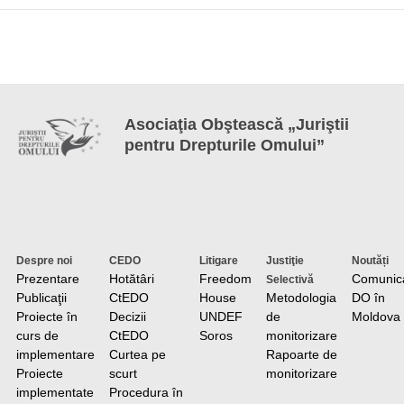
Asociaţia Obştească „Juriştii
pentru Drepturile Omului”
Despre noi
CEDO
Litigare
Justiţie
Noutăți
Prezentare
Hotătâri
Freedom
Comunic
Selectivă
Publicaţii
CtEDO
House
Metodologia
DO în
Proiecte în
Decizii
UNDEF
de
Moldova
curs de
CtEDO
Soros
monitorizare
implementare
Curtea pe
Rapoarte de
Proiecte
scurt
monitorizare
implementate
Procedura în