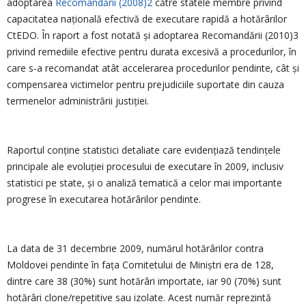
adoptarea
Recomandării (2008)2
către statele membre privind
capacitatea națională efectivă de executare rapidă a hotărârilor
CtEDO. În raport a fost notată și adoptarea Recomandării (2010)3
privind remediile efective pentru durata excesivă a procedurilor, în
care s-a recomandat atât accelerarea procedurilor pendinte, cât și
compensarea victimelor pentru prejudiciile suportate din cauza
termenelor administrării justiției.
Raportul conține statistici detaliate care evidențiază tendințele
principale ale evoluției procesului de executare în 2009, inclusiv
statistici pe state, și o analiză tematică a celor mai importante
progrese în executarea hotărârilor pendinte.
La data de 31 decembrie 2009, numărul hotărârilor contra
Moldovei pendinte în fața Comitetului de Miniștri era de 128,
dintre care 38 (30%) sunt hotărâri importate, iar 90 (70%) sunt
hotărâri clone/repetitive sau izolate. Acest număr reprezintă