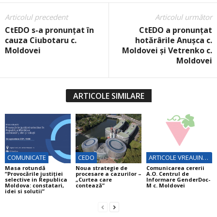
Articolul precedent
Articolul următor
CtEDO s-a pronunțat în
CtEDO a pronunțat
cauza Ciubotaru c.
hotărârile Anușca c.
Moldovei
Moldovei și Vetrenko c.
Moldovei
ARTICOLE SIMILARE
COMUNICATE
CEDO
ARTICOLE VREAUINFO
Masa rotundă
Noua strategie de
Comunicarea cererii
“Provocările justiției
procesare a cazurilor –
A.O. Centrul de
selective in Republica
„Curtea care
Informare GenderDoc-
Moldova: constatari,
contează”
M c. Moldovei
idei si solutii”