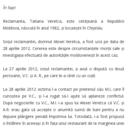
În fapt
Reclamanta, Tatiana Veretca, este cetățeană a Republicii
Moldova, născută în anul 1982, și locuiește în Chișinău.
Soțul reclamantei, domnul Alexei Veretca, a fost ucis pe data de
28 aprilie 2012. Cererea este despre circumstanțele morții sale și
investigația efectuată de autoritățile moldovenești în acest caz.
La 27 aprilie 2012, soțul reclamantei, a avut o dispută cu două
persoane, V.C. și A. R., pe care le-a rănit cu un cuțit.
La 28 aprilie 2012 victima l-a contact pe prietenul său M.I, care îl
cunoștea pe V.C., și l-a rugat să-l ajute să aplaneze conflictul.
După negocierile cu V.C., M.I. i-a spus lui Alexei Veretca că V.C. și
A.R. erau gata să accepte o anumită sumă de bani pentru a nu
depune plângere penală împotriva lui. Totodată, i-a fost propusă
o întâlnire în aceeași zi în fața unui restaurant de la marginea unei