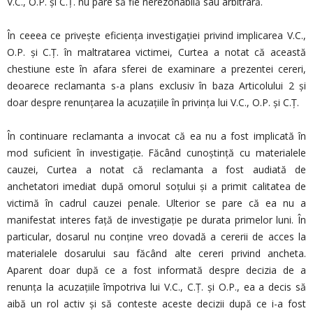
V.C., O.P. şi C.Ţ. nu pare să fie nerezonabilă sau arbitrară.
În ceeea ce privește eficiența investigației privind implicarea V.C.,
O.P. și C.Ț. în maltratarea victimei, Curtea a notat că această
chestiune este în afara sferei de examinare a prezentei cereri,
deoarece reclamanta s-a plans exclusiv în baza Articolului 2 și
doar despre renunţarea la acuzaţiile în privinţa lui V.C., O.P. şi C.Ţ.
În continuare reclamanta a invocat că ea nu a fost implicată în
mod suficient în investigaţie. Făcând cunoştinţă cu materialele
cauzei, Curtea a notat că reclamanta a fost audiată de
anchetatori imediat după omorul soţului şi a primit calitatea de
victimă în cadrul cauzei penale. Ulterior se pare că ea nu a
manifestat interes faţă de investigaţie pe durata primelor luni. În
particular, dosarul nu conţine vreo dovadă a cererii de acces la
materialele dosarului sau făcând alte cereri privind ancheta.
Aparent doar după ce a fost informată despre decizia de a
renunţa la acuzaţiile împotriva lui V.C., C.Ţ. şi O.P., ea a decis să
aibă un rol activ şi să conteste aceste decizii după ce i-a fost