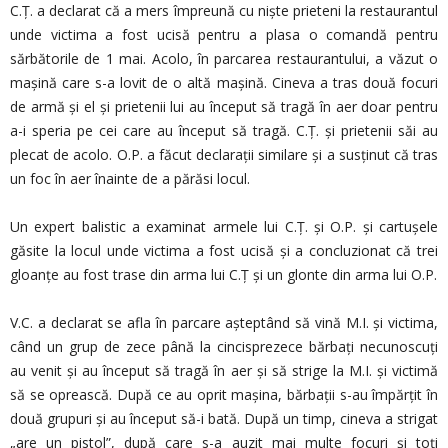
C.Ț. a declarat că a mers împreună cu niște prieteni la restaurantul
unde victima a fost ucisă pentru a plasa o comandă pentru
sărbătorile de 1 mai. Acolo, în parcarea restaurantului, a văzut o
mașină care s-a lovit de o altă mașină. Cineva a tras două focuri
de armă și el și prietenii lui au început să tragă în aer doar pentru
a-i speria pe cei care au început să tragă. C.Ț. și prietenii săi au
plecat de acolo. O.P. a făcut declarații similare și a susținut că tras
un foc în aer înainte de a părăsi locul.
Un expert balistic a examinat armele lui C.Ț. și O.P. și cartușele
găsite la locul unde victima a fost ucisă și a concluzionat că trei
gloanțe au fost trase din arma lui C.Ț și un glonte din arma lui O.P.
V.C. a declarat se afla în parcare așteptând să vină M.I. și victima,
când un grup de zece până la cincisprezece bărbați necunoscuți
au venit și au început să tragă în aer și să strige la M.I. și victimă
să se oprească. După ce au oprit mașina, bărbații s-au împărțit în
două grupuri și au început să-i bată. După un timp, cineva a strigat
„are un pistol”, după care s-a auzit mai multe focuri și toți