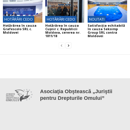
HOTĂRÂRI CEDO
HOTĂRÂRI CEDO
NOUTATI
Hotărârea în cauza
Hotărârea în cauza
Satisfacția echitabilă
Grafescolo SRL c.
Cuşnir c. Republicii
în cauza Seksimp
Moldovei
Moldova, cererea nr.
Group SRL contra
1811/18
Moldovei
Asociaţia Obştească „Juriştii
pentru Drepturile Omului”