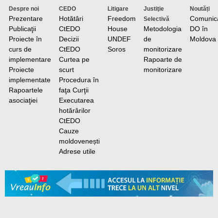
Despre noi
CEDO
Litigare
Justiţie
Noutăți
Prezentare
Hotătâri
Freedom
Comunic
Selectivă
Publicaţii
CtEDO
House
Metodologia
DO în
Proiecte în
Decizii
UNDEF
de
Moldova
curs de
CtEDO
Soros
monitorizare
implementare
Curtea pe
Rapoarte de
Proiecte
scurt
monitorizare
implementate
Procedura în
Rapoartele
faţa Curţii
asociaţiei
Executarea
hotărârilor
CtEDO
Cauze
moldovenești
Adrese utile