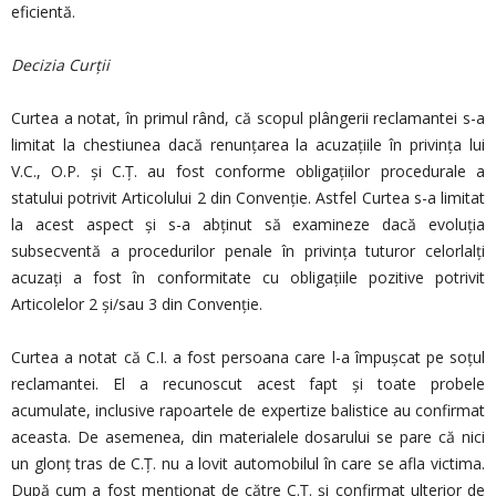
eficientă.
Decizia Curții
Curtea a notat, în primul rând, că scopul plângerii reclamantei s-a
limitat la chestiunea dacă renunţarea la acuzaţiile în privinţa lui
V.C., O.P. şi C.Ţ. au fost conforme obligaţiilor procedurale a
statului potrivit Articolului 2 din Convenţie. Astfel Curtea s-a limitat
la acest aspect şi s-a abţinut să examineze dacă evoluţia
subsecventă a procedurilor penale în privinţa tuturor celorlalţi
acuzaţi a fost în conformitate cu obligaţiile pozitive potrivit
Articolelor 2 şi/sau 3 din Convenţie.
Curtea a notat că C.I. a fost persoana care l-a împuşcat pe soţul
reclamantei. El a recunoscut acest fapt şi toate probele
acumulate, inclusive rapoartele de expertize balistice au confirmat
aceasta. De asemenea, din materialele dosarului se pare că nici
un glonţ tras de C.Ţ. nu a lovit automobilul în care se afla victima.
După cum a fost menţionat de către C.Ţ. şi confirmat ulterior de