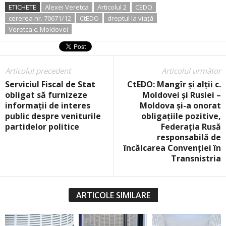
ETICHETE
Alexei Veretca
Articolul 2
CEDO
cererea nr. 70671/12
CtEDO
dreptul la viaţă
Veretca c. Moldovei
Articolul precedent
Articolul următor
Serviciul Fiscal de Stat
CtEDO: Mangîr și alții c.
obligat să furnizeze
Moldovei și Rusiei –
informații de interes
Moldova și-a onorat
public despre veniturile
obligațiile pozitive,
partidelor politice
Federația Rusă
responsabilă de
încălcarea Convenției în
Transnistria
ARTICOLE SIMILARE