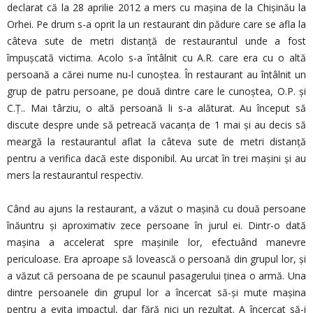
declarat că la 28 aprilie 2012 a mers cu mașina de la Chișinău la
Orhei. Pe drum s-a oprit la un restaurant din pădure care se afla la
câteva sute de metri distanță de restaurantul unde a fost
împușcată victima. Acolo s-a întâlnit cu A.R. care era cu o altă
persoană a cărei nume nu-l cunoștea. În restaurant au întâlnit un
grup de patru persoane, pe două dintre care le cunoștea, O.P. și
C.Ț.. Mai târziu, o altă persoană li s-a alăturat. Au început să
discute despre unde să petreacă vacanța de 1 mai și au decis să
meargă la restaurantul aflat la câteva sute de metri distanță
pentru a verifica dacă este disponibil. Au urcat în trei mașini și au
mers la restaurantul respectiv.
Când au ajuns la restaurant, a văzut o mașină cu două persoane
înăuntru și aproximativ zece persoane în jurul ei. Dintr-o dată
mașina a accelerat spre mașinile lor, efectuând manevre
periculoase. Era aproape să lovească o persoană din grupul lor, și
a văzut că persoana de pe scaunul pasagerului ținea o armă. Una
dintre persoanele din grupul lor a încercat să-și mute mașina
pentru a evita impactul, dar fără nici un rezultat. A încercat să-i