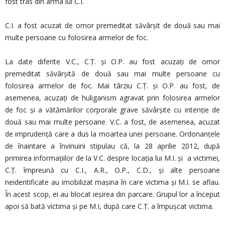
fost tras din arma lui C.I.
C.I. a fost acuzat de omor premeditat săvârșit de două sau mai
multe persoane cu folosirea armelor de foc.
La date diferite V.C., C.Ț. și O.P. au fost acuzați de omor
premeditat săvârșită de două sau mai multe persoane cu
folosirea armelor de foc. Mai târziu C.Ț. și O.P. au fost, de
asemenea, acuzați de huliganism agravat prin folosirea armelor
de foc și a vătămărilor corporale grave săvârșite cu intenție de
două sau mai multe persoane. V.C. a fost, de asemenea, acuzat
de imprudență care a dus la moartea unei persoane. Ordonanțele
de înaintare a învinuirii stipulau că, la 28 aprilie 2012, după
primirea informațiilor de la V.C. despre locația lui M.I. și a victimei,
C.Ț. împreună cu C.I., A.R., O.P., C.D., și alte persoane
neidentificate au imobilizat mașina în care victima și M.I. se aflau.
În acest scop, ei au blocat ieșirea din parcare. Grupul lor a început
apoi să bată victima și pe M.I, după care C.Ț. a împușcat victima.