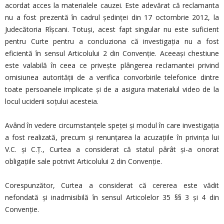
acordat acces la materialele cauzei. Este adevărat că reclamanta
nu a fost prezentă în cadrul şedinţei din 17 octombrie 2012, la
Judecătoria Rîşcani. Totuşi, acest fapt singular nu este suficient
pentru Curte pentru a concluziona că investigaţia nu a fost
eficientă în sensul Articolului 2 din Convenţie. Aceeaşi chestiune
este valabilă în ceea ce priveşte plângerea reclamantei privind
omisiunea autorităţii de a verifica convorbirile telefonice dintre
toate persoanele implicate şi de a asigura materialul video de la
locul uciderii soţului acesteia.
Având în vedere circumstanţele speţei şi modul în care investigaţia
a fost realizată, precum și renunţarea la acuzaţiile în privinţa lui
V.C. şi C.Ţ., Curtea a considerat că statul pârât și-a onorat
obligaţiile sale potrivit Articolului 2 din Convenţie.
Corespunzător, Curtea a considerat că cererea este vădit
nefondată şi inadmisibilă în sensul Articolelor 35 §§ 3 şi 4 din
Convenţie.