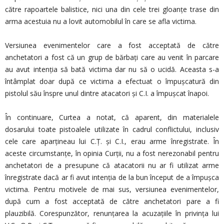
către rapoartele balistice, nici una din cele trei gloanţe trase din
arma acestuia nu a lovit automobilul în care se afla victima.
Versiunea evenimentelor care a fost acceptată de către
anchetatori a fost că un grup de bărbaţi care au venit în parcare
au avut intenţia să bată victima dar nu să o ucidă. Aceasta s-a
întâmplat doar după ce victima a efectuat o împuşcatură din
pistolul său înspre unul dintre atacatori şi C.I. a împuşcat înapoi.
În continuare, Curtea a notat, că aparent, din materialele
dosarului toate pistoalele utilizate în cadrul conflictului, inclusiv
cele care aparţineau lui C.Ţ. şi C.I., erau arme înregistrate. În
aceste circumstanţe, în opinia Curţii, nu a fost nerezonabil pentru
anchetatori de a presupune că atacatorii nu ar fi utilizat arme
înregistrate dacă ar fi avut intenţia de la bun început de a împuşca
victima. Pentru motivele de mai sus, versiunea evenimentelor,
după cum a fost acceptată de către anchetatori pare a fi
plauzibilă. Corespunzător, renunţarea la acuzaţiile în privinţa lui