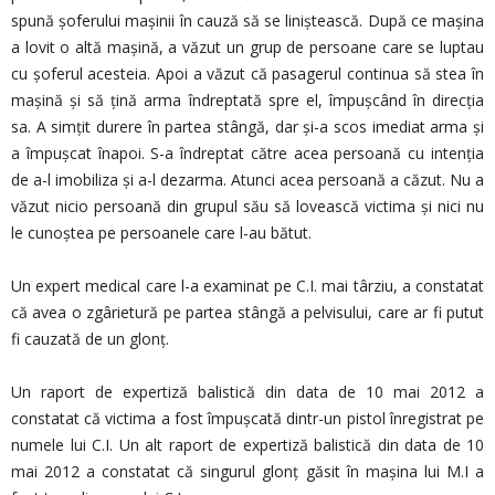
spună șoferului mașinii în cauză să se liniștească. După ce mașina
a lovit o altă mașină, a văzut un grup de persoane care se luptau
cu șoferul acesteia. Apoi a văzut că pasagerul continua să stea în
mașină și să țină arma îndreptată spre el, împușcând în direcția
sa. A simțit durere în partea stângă, dar și-a scos imediat arma și
a împușcat înapoi. S-a îndreptat către acea persoană cu intenția
de a-l imobiliza și a-l dezarma. Atunci acea persoană a căzut. Nu a
văzut nicio persoană din grupul său să lovească victima și nici nu
le cunoștea pe persoanele care l-au bătut.
Un expert medical care l-a examinat pe C.I. mai târziu, a constatat
că avea o zgârietură pe partea stângă a pelvisului, care ar fi putut
fi cauzată de un glonț.
Un raport de expertiză balistică din data de 10 mai 2012 a
constatat că victima a fost împușcată dintr-un pistol înregistrat pe
numele lui C.I. Un alt raport de expertiză balistică din data de 10
mai 2012 a constatat că singurul glonț găsit în mașina lui M.I a