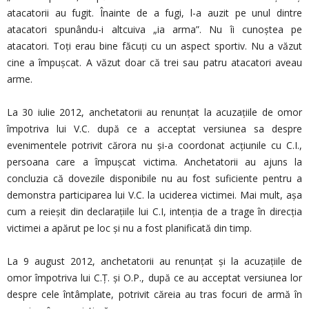
atacatorii au fugit. Înainte de a fugi, l-a auzit pe unul dintre
atacatori spunându-i altcuiva „ia arma”. Nu îi cunoștea pe
atacatori. Toți erau bine făcuți cu un aspect sportiv. Nu a văzut
cine a împușcat. A văzut doar că trei sau patru atacatori aveau
arme.
La 30 iulie 2012, anchetatorii au renunțat la acuzațiile de omor
împotriva lui V.C. după ce a acceptat versiunea sa despre
evenimentele potrivit cărora nu și-a coordonat acțiunile cu C.I.,
persoana care a împușcat victima. Anchetatorii au ajuns la
concluzia că dovezile disponibile nu au fost suficiente pentru a
demonstra participarea lui V.C. la uciderea victimei. Mai mult, așa
cum a reieșit din declarațiile lui C.I, intenția de a trage în direcția
victimei a apărut pe loc și nu a fost planificată din timp.
La 9 august 2012, anchetatorii au renunțat și la acuzațiile de
omor împotriva lui C.Ț. și O.P., după ce au acceptat versiunea lor
despre cele întâmplate, potrivit căreia au tras focuri de armă în