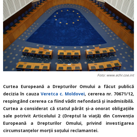
Foto: www.echr.coe.int
Curtea
Europeană a Drepturilor Omului a făcut publică
decizia în cauza
Veretca c. Moldovei
, cererea nr. 70671/12,
respingând
cererea ca fiind vădit nefondată şi inadmisibilă.
Curtea a considerat că statul pârât și-a onorat obligaţiile
sale potrivit Articolului 2 (Dreptul la viață) din Convenţia
Europeană a Drepturilor Omului,
privind investigarea
circumstanțelor morții soțului reclamantei.