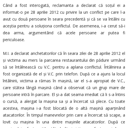
Când a fost interogată, reclamanta a declarat că soțul ei a
informat-o pe 28 aprilie 2012 cu privire la un conflict pe care l-a
avut cu două persoane în seara precedentă și că se va întâlni cu
aceștia pentru a soluționa conflictul. De asemenea, i-a cerut să-i
dea arma, argumentând că acele persoane ar putea fi
periculoase.
M.I. a declarat anchetatorilor că în seara zilei de 28 aprilie 2012 el
și victima au mers la parcarea restaurantului din pădure urmând
să se întâlnească cu V.C. pentru a aplana conflictul. Întâlnirea a
fost organizată de el și V.C. prin telefon. După ce a ajuns la locul
întâlnirii, victima a rămas în mașină, iar el s-a apropiat de V.C.,
care stătea lângă mașină când a observat că un grup mare de
persoane intră în parcare. El și-a dat seama imediat că li s-a întins
o cursă, a alergat la mașina sa și a încercat să plece. Cu toate
acestea, mașina i-a fost blocată de o altă mașină aparținând
atacatorilor. În timpul manevrelor prin care a încercat să scape, a
lovit cu mașina în una dintre mașinile atacatorilor. După ce