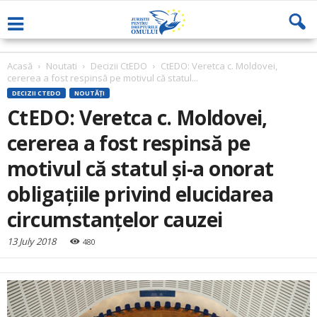
Acasă
Noutati
Decizii CtEDO
CtEDO: Veretca c. Moldovei,
cererea a fost respinsă pe motivul că statul...
DECIZII CTEDO
NOUTĂȚI
CtEDO: Veretca c. Moldovei,
cererea a fost respinsă pe
motivul că statul și-a onorat
obligațiile privind elucidarea
circumstanțelor cauzei
13 July 2018
480