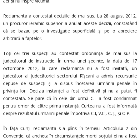
aer și nu înspre victimă.
Reclamanta a contestat deciziile de mai sus. La 28 august 2012,
un procuror ierarhic superior a anulat aceste decizii, constatând
că se bazau pe o investigație superficială și pe o apreciere
arbitrară a faptelor.
Toți cei trei suspecți au contestat ordonanța de mai sus la
judecătorul de instrucție. În urma unei şedinţe, la data de 17
octombrie 2012, la care reclamanta nu a fost invitată, un
judecător al Judecătoriei sectorului Rîșcani a admis recursurile
depuse de suspecți și a dispus încetarea urmăririi penale în
privința lor. Decizia instanței a fost definitivă și nu a putut fi
contestată. Se pare că în cele din urmă C.I. a fost condamnat
pentru omor de către prima instanță. Curtea nu a fost informată
despre rezultatul urmăririi penale împotriva C.I, V.C., C.Ț., și O.P.
În fața Curții reclamanta s-a plîns în temeiul Articolului 2 din
Convenție, că ancheta în circumstanțele morții soțului ei nu a fost