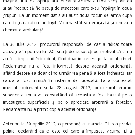
mașina lui a fost oprită, atât el cât și victima au fost scoși din ea
și au început să fie bătuți de atacatorii care s-au împărțit în două
grupuri. La un moment dat s-au auzit două focuri de armă după
care toți atacatorii au fugit. Victima stătea nemișcată și cineva a
chemat o ambulanță.
La 30 iulie 2012, procurorul responsabil de caz a ridicat toate
acuzațiile împotriva lui V.C. și alți doi suspecți pe motivul că ei nu
au fost implicați în incident, fiind doar în trecere pe la locul crimei.
Reclamanta nu a fost informată despre această ordonanță,
aflând despre ea doar când urmărirea penală a fost încheiată, iar
cauza a fost trimisă în instanța de judecată. Ea a contestat
imediat ordonanța și la 28 august 2012, procurorul ierarhic
superior a anulat-o, constatând că aceasta a fost bazată pe o
investigație superficială și pe o apreciere arbitrară a faptelor.
Reclamanta nu a primit copia acestei ordonanțe.
Anterior, la 30 aprilie 2012, o persoană cu numele C.I. s-a predat
poliției declarând că el este cel care a împușcat victima. El a