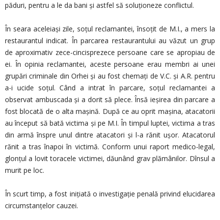
păduri, pentru a le da bani și astfel să soluționeze conflictul.
În seara aceleiași zile, soțul reclamantei, însoțit de M.I., a mers la
restaurantul indicat. În parcarea restaurantului au văzut un grup
de aproximativ zece-cincisprezece persoane care se apropiau de
ei. În opinia reclamantei, aceste persoane erau membri ai unei
grupări criminale din Orhei și au fost chemați de V.C. și A.R. pentru
a-i ucide soțul. Când a intrat în parcare, soțul reclamantei a
observat ambuscada și a dorit să plece. Însă ieșirea din parcare a
fost blocată de o alta mașină. După ce au oprit mașina, atacatorii
au început să bată victima și pe M.I. În timpul luptei, victima a tras
din armă înspre unul dintre atacatori și l-a rănit ușor. Atacatorul
rănit a tras înapoi în victimă. Conform unui raport medico-legal,
glonțul a lovit toracele victimei, dăunând grav plămânilor. Dînsul a
murit pe loc.
În scurt timp, a fost inițiată o investigație penală privind elucidarea
circumstanțelor cauzei.