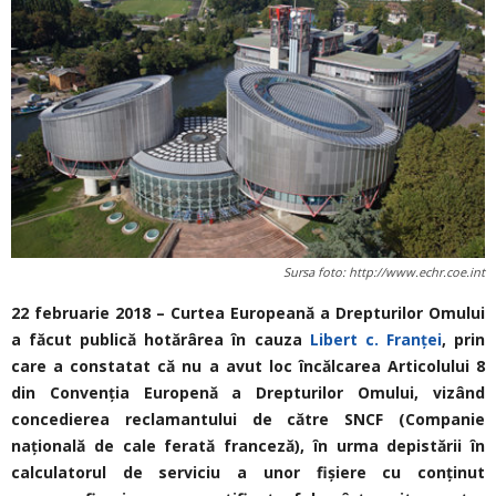
Sursa foto: http://www.echr.coe.int
22 februarie 2018 – Curtea Europeană a Drepturilor Omului
a făcut publică hotărârea în cauza
Libert c. Franței
, prin
care a constatat că nu a avut loc încălcarea Articolului 8
din Convenția Europenă a Drepturilor Omului, vizând
concedierea reclamantului de către SNCF (Companie
națională de cale ferată franceză), în urma depistării în
calculatorul de serviciu a unor fișiere cu conținut