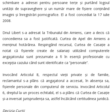
schimbare a adresei pentru persoane terţe şi purtând logoul
unităţii de supraveghere şi un număr mare de fişiere conţinând
imagini şi înregistrări pornografice. El a fost concediat la 17 iulie
2008.
Dnul Libert s-a adresat la Tribunalul din Amiens, care a decis că
concedierea sa a fost justificată. Curtea de Apel din Amiens a
menţinut hotărârea. Respingând recursul, Curtea de Casaţie a
notat că fişierele create de salariaţi utilizând computerele
angajatorului sunt prezumate a fi în esenţă profesionale cu
excepţia cazului când sunt identificate ca ”personale”.
Invocând Articolul 8, respectul vieţii private şi de familie,
reclamantul s-a plâns că angajatorul a accesat, în absenţa sa,
fişierele personale din computerul de serviciu. Invocând Articolul
6, dreptul la un proces echitabil, el s-a plâns că Curtea de Casaţie
şi-a inversat jurisprudența sa, astfel încălcând certitudinea juridică.
Decizia Curţii