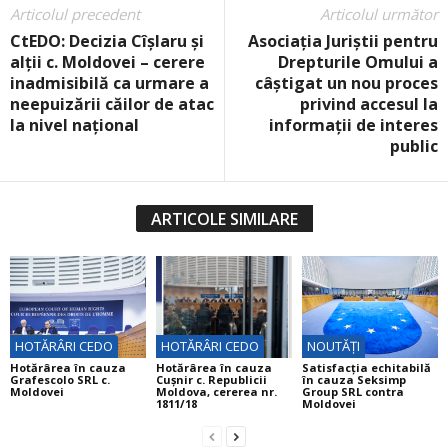
Articolul precedent
Articolul următor
CtEDO: Decizia Cîșlaru și
Asociația Juriștii pentru
alții c. Moldovei – cerere
Drepturile Omului a
inadmisibilă ca urmare a
câștigat un nou proces
neepuizării căilor de atac
privind accesul la
la nivel național
informații de interes
public
ARTICOLE SIMILARE
HOTĂRÂRI CEDO
HOTĂRÂRI CEDO
NOUTĂȚI
Hotărârea în cauza
Hotărârea în cauza
Satisfacția echitabilă
Grafescolo SRL c.
Cuşnir c. Republicii
în cauza Seksimp
Moldovei
Moldova, cererea nr.
Group SRL contra
1811/18
Moldovei