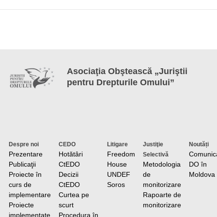
Asociaţia Obştească „Juriştii
pentru Drepturile Omului”
Despre noi
CEDO
Litigare
Justiţie
Noutăți
Prezentare
Hotătâri
Freedom
Comunic
Selectivă
Publicaţii
CtEDO
House
Metodologia
DO în
Proiecte în
Decizii
UNDEF
de
Moldova
curs de
CtEDO
Soros
monitorizare
implementare
Curtea pe
Rapoarte de
Proiecte
scurt
monitorizare
implementate
Procedura în