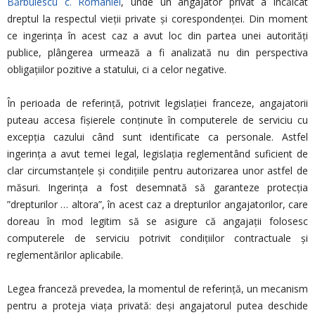
Bărbulescu c. României
, unde un angajator privat a încălcat
dreptul la respectul vieţii private şi corespondenţei. Din moment
ce ingerinţa în acest caz a avut loc din partea unei autorităţi
publice, plângerea urmează a fi analizată nu din perspectiva
obligaţiilor pozitive a statului, ci a celor negative.
În perioada de referinţă, potrivit legislaţiei franceze, angajatorii
puteau accesa fişierele conţinute în computerele de serviciu cu
excepţia cazului când sunt identificate ca personale. Astfel
ingerinţa a avut temei legal, legislaţia reglementând suficient de
clar circumstanţele şi condiţiile pentru autorizarea unor astfel de
măsuri. Ingerinţa a fost desemnată să garanteze protecţia
”drepturilor … altora”, în acest caz a drepturilor angajatorilor, care
doreau în mod legitim să se asigure că angajaţii folosesc
computerele de serviciu potrivit condiţiilor contractuale şi
reglementărilor aplicabile.
Legea franceză prevedea, la momentul de referință, un mecanism
pentru a proteja viaţa privată: deşi angajatorul putea deschide