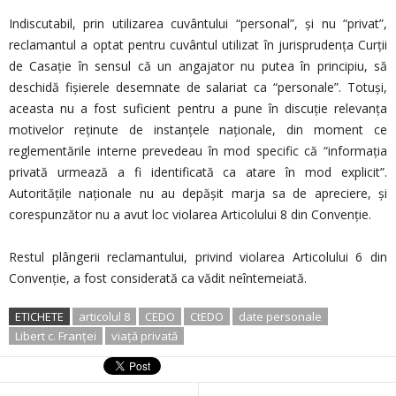
Indiscutabil, prin utilizarea cuvântului “personal”, și nu “privat”,
reclamantul a optat pentru cuvântul utilizat în jurisprudenţa Curţii
de Casaţie în sensul că un angajator nu putea în principiu, să
deschidă fişierele desemnate de salariat ca “personale”. Totuşi,
aceasta nu a fost suficient pentru a pune în discuţie relevanţa
motivelor reţinute de instanţele naţionale, din moment ce
reglementările interne prevedeau în mod specific că “informaţia
privată urmează a fi identificată ca atare în mod explicit”.
Autorităţile naţionale nu au depăşit marja sa de apreciere, şi
corespunzător nu a avut loc violarea Articolului 8 din Convenţie.
Restul plângerii reclamantului, privind violarea Articolului 6 din
Convenţie, a fost considerată ca vădit neîntemeiată.
ETICHETE
articolul 8
CEDO
CtEDO
date personale
Libert c. Franței
viață privată