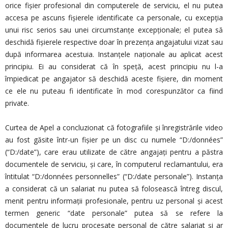
orice fişier profesional din computerele de serviciu, el nu putea
accesa pe ascuns fişierele identificate ca personale, cu excepţia
unui risc serios sau unei circumstanţe excepţionale; el putea să
deschidă fişierele respective doar în prezenţa angajatului vizat sau
după informarea acestuia. Instanţele naţionale au aplicat acest
principiu. Ei au considerat că în speţă, acest principiu nu l-a
împiedicat pe angajator să deschidă aceste fişiere, din moment
ce ele nu puteau fi identificate în mod corespunzător ca fiind
private.
Curtea de Apel a concluzionat că fotografiile şi înregistrările video
au fost găsite într-un fişier pe un disc cu numele “D:/données”
(“D:/date”), care erau utilizate de către angajați pentru a păstra
documentele de serviciu, şi care, în computerul reclamantului, era
întitulat “D:/données personnelles” (“D:/date personale”). Instanţa
a considerat că un salariat nu putea să folosească întreg discul,
menit pentru informaţii profesionale, pentru uz personal şi acest
termen generic “date personale” putea să se refere la
documentele de lucru procesate personal de către salariat şi ar