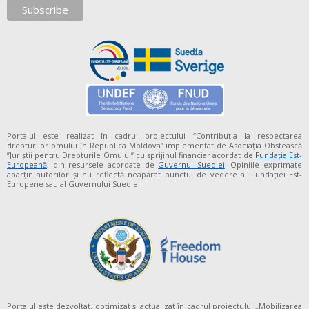
Portalul este realizat în cadrul proiectului “Contribuția la respectarea
drepturilor omului în Republica Moldova” implementat de Asociația Obștească
”Juriștii pentru Drepturile Omului” cu sprijinul financiar acordat de
Fundaţia Est-
Europeană
, din resursele acordate de
Guvernul Suediei
. Opiniile exprimate
aparţin autorilor şi nu reflectă neapărat punctul de vedere al Fundației Est-
Europene sau al Guvernului Suediei.
Portalul este dezvoltat, optimizat și actualizat în cadrul proiectului „Mobilizarea