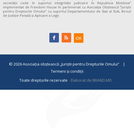
societății civile în suportul integrității judiciare în Republica Moldova”
implementat de Freedom House în parteneriat cu Asociația Obștească ”Juriștii
pentru Drepturile Omului” cu suportul Departamentului de Stat al SUA, Biroul
de Justiție Penală și Aplicare a Legii.
© 2026
Asociaţia obştească „Juriştii pentru Drepturile Omului”
|
Termeni și condiții
Toate drepturile rezervate
Elaborat de BRAND.MD