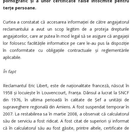
pornografic și a unor certificate false întocmite pentru
terțe persoane.
Curtea a constatat că accesarea informației de către angajatorul
reclamantului a avut un scop legitim de a proteja drepturile
angajatorilor, care ar putea în mod legal să se asigure că angajații
lor folosesc facilitățile informatice pe care le-au pus la dispoziție
în conformitate cu obligațiile contractuale și reglementările
aplicabile.
În fapt
Reclamantul Eric Libert, este de naţionalitate franceză, născut în
1958 şi locuieşte în Louvencourt, Franţa. Dânsul a lucrat la SNCF
din 1976, în ultima perioadă în calitate de Şef a unităţii de
supraveghere regională din Amiens. A fost suspendat temporar în
2007. La restabilirea sa în martie 2008, a observat că calculatorul
său de serviciu a fost ridicat. A fost citat de superiori şi informat
că în calculatorul său au fost găsite, printre altele, certificate de