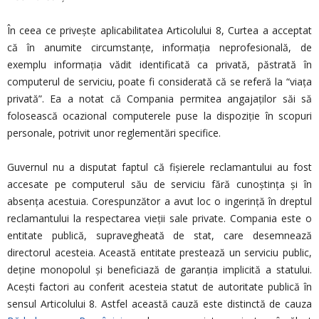
În ceea ce priveşte aplicabilitatea Articolului 8, Curtea a acceptat
că în anumite circumstanţe, informaţia neprofesională, de
exemplu informaţia vădit identificată ca privată, păstrată în
computerul de serviciu, poate fi considerată că se referă la “viaţa
privată”. Ea a notat că Compania permitea angajaţilor săi să
folosească ocazional computerele puse la dispoziţie în scopuri
personale, potrivit unor reglementări specifice.
Guvernul nu a disputat faptul că fişierele reclamantului au fost
accesate pe computerul său de serviciu fără cunoştinţa şi în
absenţa acestuia. Corespunzător a avut loc o ingerinţă în dreptul
reclamantului la respectarea vieţii sale private. Compania este o
entitate publică, supravegheată de stat, care desemnează
directorul acesteia. Această entitate prestează un serviciu public,
deţine monopolul şi beneficiază de garanţia implicită a statului.
Aceşti factori au conferit acesteia statut de autoritate publică în
sensul Articolului 8. Astfel această cauză este distinctă de cauza