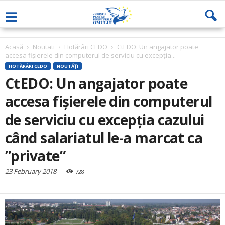
Acasă
Noutati
Hotărâri CEDO
CtEDO: Un angajator poate
accesa fişierele din computerul de serviciu cu excepţia...
HOTĂRÂRI CEDO
NOUTĂȚI
CtEDO: Un angajator poate
accesa fişierele din computerul
de serviciu cu excepţia cazului
când salariatul le-a marcat ca
”private”
23 February 2018
728