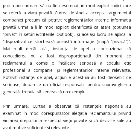
putea prin urmare să nu fie desemnaţi în mod explicit indici care
se referă la viaţa privată. Curtea de Apel a acceptat argumentul
companiei precum că potrivit reglementărilor interne informaţia
privată urma a fi în mod explicit identificată ca atare (opţiunea
”privat” în setările/criteriile Outlook), şi acelaşi lucru se aplica la
”dispozitivul ce stochează această informaţie (mapă ”privată”)”.
Mai mult decât atât, instanţa de apel a concluzionat că
concedierea nu a fost disproporţionată din moment ce
reclamantul a comis o încălcare serioasă a codului etic
profesional a companiei şi reglementărilor interne relevante.
Potrivit instanţei de apel, acţiunile acestuia au fost deosebit de
serioase, deoarece un oficial responsabil pentru supravegherea
generală, trebuia să servească un exemplu.
Prin urmare, Curtea a observat că instanţele naţionale au
examinat în mod corespunzător alegaţia reclamantului privind
violarea dreptului la respectul vieţii private şi că deciziile sale au
avut motive suficiente şi relevante.