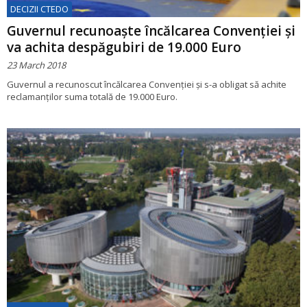
DECIZII CTEDO
Guvernul recunoaște încălcarea Convenției și
va achita despăgubiri de 19.000 Euro
23 March 2018
Guvernul a recunoscut încălcarea Convenției și s-a obligat să achite
reclamanților suma totală de 19.000 Euro.