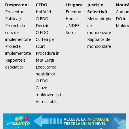
Despre noi
CEDO
Litigare
Justiţie
Noută
Selectivă
Prezentare
Hotătâri
Freedom
Comun
Publicaţii
CtEDO
House
Metodologia
DO în
Proiecte în
Decizii
UNDEF
de
Moldo
curs de
CtEDO
Soros
monitorizare
implementare
Curtea pe
Rapoarte de
Proiecte
scurt
monitorizare
implementate
Procedura în
Rapoartele
faţa Curţii
asociaţiei
Executarea
hotărârilor
CtEDO
Cauze
moldovenești
Adrese utile