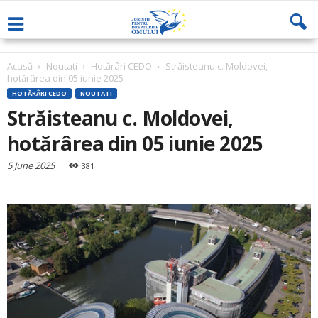
Acasă
Noutati
Hotărâri CEDO
Străisteanu c. Moldovei,
hotărârea din 05 iunie 2025
HOTĂRÂRI CEDO
NOUTATI
Străisteanu c. Moldovei,
hotărârea din 05 iunie 2025
5 June 2025
381