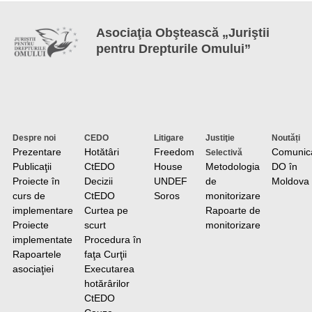
Asociaţia Obştească „Juriştii
pentru Drepturile Omului”
Despre noi
CEDO
Litigare
Justiţie
Noutăți
Prezentare
Hotătâri
Freedom
Comunic
Selectivă
Publicaţii
CtEDO
House
Metodologia
DO în
Proiecte în
Decizii
UNDEF
de
Moldova
curs de
CtEDO
Soros
monitorizare
implementare
Curtea pe
Rapoarte de
Proiecte
scurt
monitorizare
implementate
Procedura în
Rapoartele
faţa Curţii
asociaţiei
Executarea
hotărârilor
CtEDO