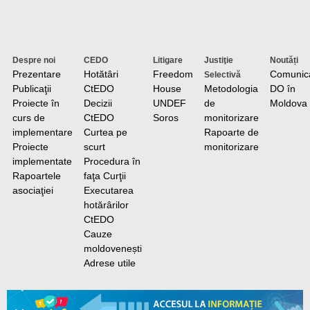
Despre noi
CEDO
Litigare
Justiţie
Noutăți
Prezentare
Hotătâri
Freedom
Comunic
Selectivă
Publicaţii
CtEDO
House
Metodologia
DO în
Proiecte în
Decizii
UNDEF
de
Moldova
curs de
CtEDO
Soros
monitorizare
implementare
Curtea pe
Rapoarte de
Proiecte
scurt
monitorizare
implementate
Procedura în
Rapoartele
faţa Curţii
asociaţiei
Executarea
hotărârilor
CtEDO
Cauze
moldovenești
Adrese utile