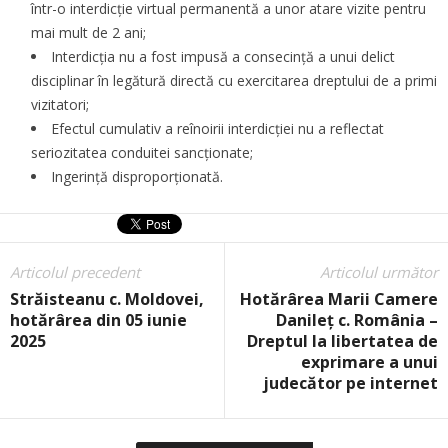
într-o interdicție virtual permanentă a unor atare vizite pentru
mai mult de 2 ani;
Interdicția nu a fost impusă a consecință a unui delict
disciplinar în legătură directă cu exercitarea dreptului de a primi
vizitatori;
Efectul cumulativ a reînoirii interdicției nu a reflectat
seriozitatea conduitei sancționate;
Ingerință disproporționată.
Articolul precedent
Articolul următor
Străisteanu c. Moldovei,
Hotărârea Marii Camere
hotărârea din 05 iunie
Danileț c. România –
2025
Dreptul la libertatea de
exprimare a unui
judecător pe internet