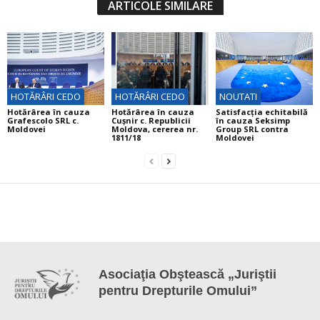
ARTICOLE SIMILARE
HOTĂRÂRI CEDO
HOTĂRÂRI CEDO
NOUTATI
Hotărârea în cauza
Hotărârea în cauza
Satisfacția echitabilă
Grafescolo SRL c.
Cuşnir c. Republicii
în cauza Seksimp
Moldovei
Moldova, cererea nr.
Group SRL contra
1811/18
Moldovei
Asociaţia Obştească „Juriştii
pentru Drepturile Omului”