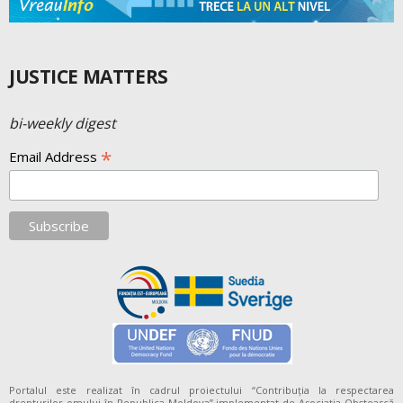
JUSTICE MATTERS
bi-weekly digest
*
Email Address
Portalul este realizat în cadrul proiectului “Contribuția la respectarea
drepturilor omului în Republica Moldova” implementat de Asociația Obștească