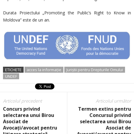
Durata Proiectului „Promoting the Public’s Right to Know in
Moldova” este de un an.
ETICHETE
acces la informație
Juriștii pentru Drepturile Omului
UNDEF
Articolul precedent
Articolul următor
Concurs privind
Termen extins pentru
selectarea unui Birou
Concursul privind
Asociat de
selectarea unui Birou
Avocați/avocat pentru
Asociat de
litigare strategică
Avocați/avocat pentru