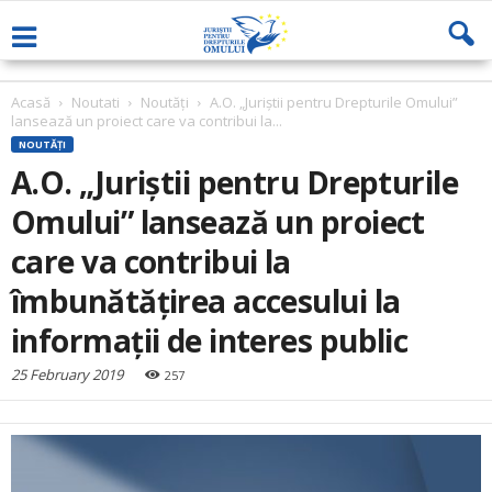
Acasă
Noutati
Noutăți
A.O. „Juriștii pentru Drepturile Omului”
lansează un proiect care va contribui la...
NOUTĂȚI
A.O. „Juriștii pentru Drepturile
Omului” lansează un proiect
care va contribui la
îmbunătățirea accesului la
informații de interes public
25 February 2019
257