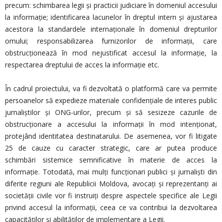
precum: schimbarea legii și practicii judiciare în domeniul accesului
la informație; identificarea lacunelor în dreptul intern și ajustarea
acestora la standardele internaționale în domeniul drepturilor
omului; responsabilizarea furnizorilor de informații, care
obstrucționează în mod nejustificat accesul la informație, la
respectarea dreptului de acces la informație etc.
În cadrul proiectului, va fi dezvoltată o platformă care va permite
persoanelor să expedieze materiale confidențiale de interes public
jurnaliștilor și ONG-urilor, precum și să sesizeze cazurile de
obstrucționare a accesului la informații în mod intenționat,
protejând identitatea destinatarului. De asemenea, vor fi litigate
25 de cauze cu caracter strategic, care ar putea produce
schimbări sistemice semnificative în materie de acces la
informație. Totodată, mai mulți funcționari publici și jurnaliști din
diferite regiuni ale Republicii Moldova, avocați și reprezentanți ai
societății civile vor fi instruiți despre aspectele specifice ale Legii
privind accesul la informații, ceea ce va contribui la dezvoltarea
capacităților și abilităților de implementare a Legii.