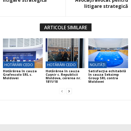
litigare strategică
ARTICOLE SIMILARE
HOTĂRÂRI CEDO
HOTĂRÂRI CEDO
NOUTĂȚI
Hotărârea în cauza
Hotărârea în cauza
Satisfacția echitabilă
Grafescolo SRL c.
Cuşnir c. Republicii
în cauza Seksimp
Moldovei
Moldova, cererea nr.
Group SRL contra
1811/18
Moldovei