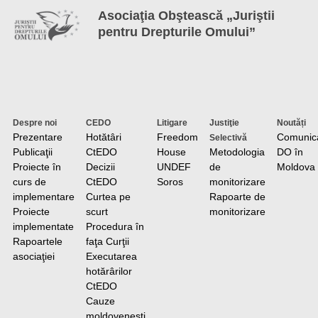
Asociaţia Obştească „Juriştii
pentru Drepturile Omului”
Despre noi
CEDO
Litigare
Justiţie
Noutăți
Prezentare
Hotătâri
Freedom
Comunic
Selectivă
Publicaţii
CtEDO
House
Metodologia
DO în
Proiecte în
Decizii
UNDEF
de
Moldova
curs de
CtEDO
Soros
monitorizare
implementare
Curtea pe
Rapoarte de
Proiecte
scurt
monitorizare
implementate
Procedura în
Rapoartele
faţa Curţii
asociaţiei
Executarea
hotărârilor
CtEDO
Cauze
moldovenești