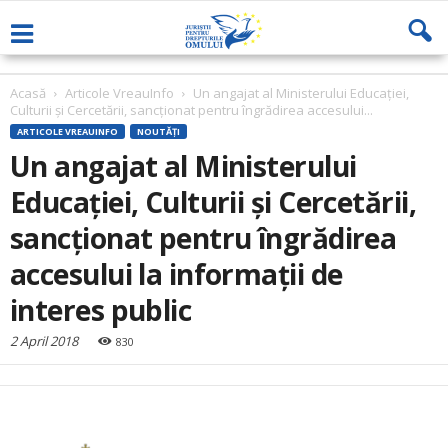
Acasă
Articole VreauInfo
Un angajat al Ministerului Educației,
Culturii și Cercetării, sancționat pentru îngrădirea accesului...
ARTICOLE VREAUINFO
NOUTĂȚI
Un angajat al Ministerului
Educației, Culturii și Cercetării,
sancționat pentru îngrădirea
accesului la informații de
interes public
2 April 2018
830