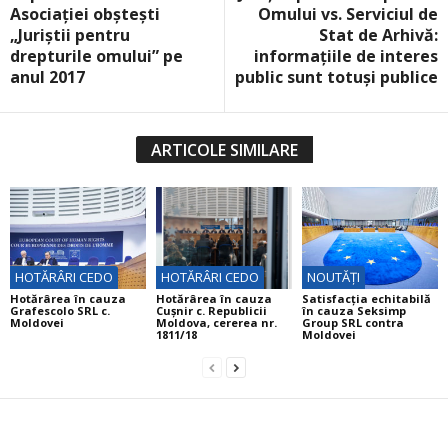
Asociaţiei obşteşti
Omului vs. Serviciul de
„Juriştii pentru
Stat de Arhivă:
drepturile omului” pe
informațiile de interes
anul 2017
public sunt totuși publice
ARTICOLE SIMILARE
HOTĂRÂRI CEDO
HOTĂRÂRI CEDO
NOUTĂȚI
Hotărârea în cauza
Hotărârea în cauza
Satisfacția echitabilă
Grafescolo SRL c.
Cuşnir c. Republicii
în cauza Seksimp
Moldovei
Moldova, cererea nr.
Group SRL contra
1811/18
Moldovei