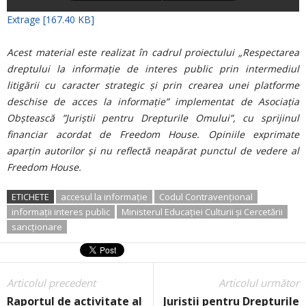
Extrage [167.40 KB]
Acest material este realizat în cadrul proiectului „Respectarea
dreptului la informație de interes public prin intermediul
litigării cu caracter strategic și prin crearea unei platforme
deschise de acces la informație” implementat de Asociația
Obștească ”Juriștii pentru Drepturile Omului”, cu sprijinul
financiar acordat de Freedom House. Opiniile exprimate
aparţin autorilor şi nu reflectă neapărat punctul de vedere al
Freedom House.
ETICHETE
accesul la informație
Codul Contravențional
informații interes public
Ministerul Educației Culturii și Cercetării
sancționare
Articolul precedent
Articolul următor
Raportul de activitate al
Juriștii pentru Drepturile