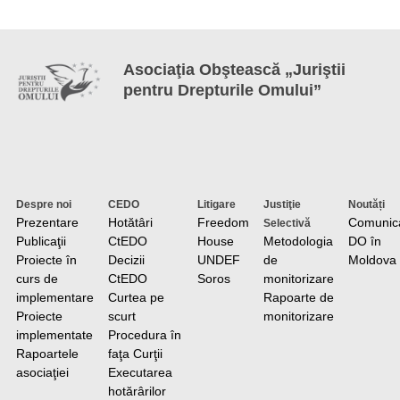
Asociaţia Obştească „Juriştii
pentru Drepturile Omului”
Despre noi
CEDO
Litigare
Justiţie
Noutăți
Prezentare
Hotătâri
Freedom
Comunic
Selectivă
Publicaţii
CtEDO
House
Metodologia
DO în
Proiecte în
Decizii
UNDEF
de
Moldova
curs de
CtEDO
Soros
monitorizare
implementare
Curtea pe
Rapoarte de
Proiecte
scurt
monitorizare
implementate
Procedura în
Rapoartele
faţa Curţii
asociaţiei
Executarea
hotărârilor