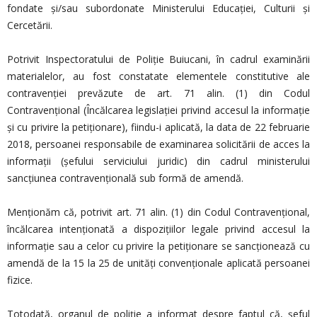
fondate și/sau subordonate Ministerului Educației, Culturii și
Cercetării.
Potrivit Inspectoratului de Poliție Buiucani, în cadrul examinării
materialelor, au fost constatate elementele constitutive ale
contravenției prevăzute de art. 71 alin. (1) din Codul
Contravențional (Încălcarea legislației privind accesul la informație
şi cu privire la petiţionare), fiindu-i aplicată, la data de 22 februarie
2018, persoanei responsabile de examinarea solicitării de acces la
informații (șefului serviciului juridic) din cadrul ministerului
sancțiunea contravențională sub formă de amendă.
Menționăm că, potrivit art. 71 alin. (1) din Codul Contravențional,
încălcarea intenţionată a dispoziţiilor legale privind accesul la
informaţie sau a celor cu privire la petiţionare se sancţionează cu
amendă de la 15 la 25 de unităţi convenţionale aplicată persoanei
fizice.
Totodată, organul de poliție a informat despre faptul că, șeful