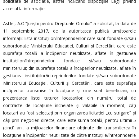
solicitate de asociație, astfel încălcând dispozițiile Legii privind
accesul la informație.
Astfel, A.O.“Juriștii pentru Drepturile Omului” a solicitat, la data de
11 septembrie 2017, de la autoritatea publică umătoarele
informații: lista instituțiilor/întreprinderilor care sunt fondate și/sau
subordonate Ministerului Educației, Culturii și Cercetării; care este
suprafața totală a încăperilor neutilizate, aflate în gestiunea
instituțiilor/întreprinderilor fondate și/sau subordonate
ministerului; din suprafața totală a încăperilor neutilizate, aflate în
gestiunea instituțiilor/întreprinderilor fondate și/sau subordonate
Ministerului Educației, Culturii și Cercetării, care este suprafața
încăperilor transmise în locațiune și cine sunt beneficiarii, cu
prezentarea listei tuturor locatarilor; din numărul total de
contracte de locațiune încheiate și valabile la moment, câți
locatari au fost selectați prin organizarea licitației „cu strigare” și
câți prin negocieri directe; care este suma totală, pentru ultimii 5
(cinci) ani, a mijloacelor financiare obținute din transmiterea în
locațiune a încăperilor neutilizate de către instituțiile/întreprinderile