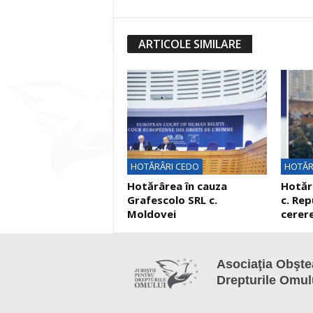
ARTICOLE SIMILARE
HOTĂRÂRI CEDO
HOTĂR
Hotărârea în cauza
Hotărâ
Grafescolo SRL c.
c. Rep
Moldovei
cerere
Asociaţia Obştea
Drepturile Omul