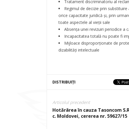
Tratament discriminatoriu al reclama
Regimul de decizie prin substituir
orice capacitate juridică și, prin urmar
toate aspectele al vieții sale
Absența unei revizuiri periodice a 
Incapacitatea totală nu poate fi im
Mijloace disproporționate de protec
dizabilități intelectuale
DISTRIBUIȚI
Articolul precedent
Hotărârea în cauza Tasoncom S.R
c. Moldovei, cererea nr. 59627/15