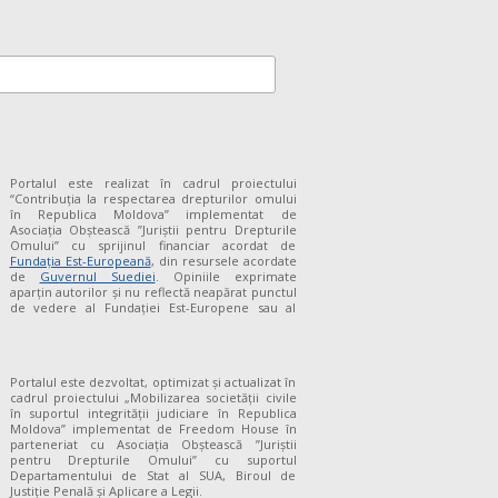
Portalul este realizat în cadrul proiectului
“Contribuția la respectarea drepturilor omului
în Republica Moldova” implementat de
Asociația Obștească ”Juriștii pentru Drepturile
Omului” cu sprijinul financiar acordat de
Fundaţia Est-Europeană
, din resursele acordate
de
Guvernul Suediei
. Opiniile exprimate
aparţin autorilor şi nu reflectă neapărat punctul
de vedere al Fundației Est-Europene sau al
Portalul este dezvoltat, optimizat și actualizat în
cadrul proiectului „Mobilizarea societății civile
în suportul integrității judiciare în Republica
Moldova” implementat de Freedom House în
parteneriat cu Asociația Obștească ”Juriștii
pentru Drepturile Omului” cu suportul
Departamentului de Stat al SUA, Biroul de
Justiție Penală și Aplicare a Legii.