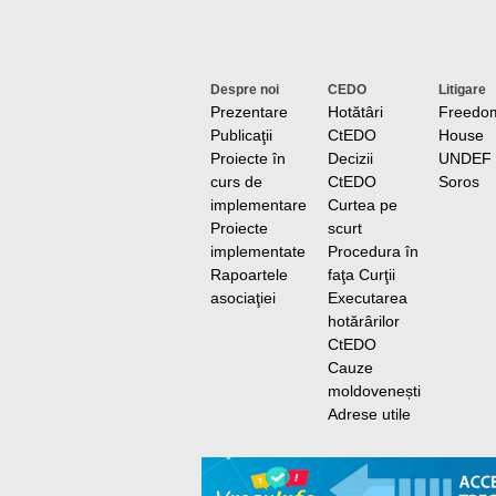
Despre noi
CEDO
Litigare
Prezentare
Hotătâri
Freedo
Publicaţii
CtEDO
House
Proiecte în
Decizii
UNDEF
curs de
CtEDO
Soros
implementare
Curtea pe
Proiecte
scurt
implementate
Procedura în
Rapoartele
faţa Curţii
asociaţiei
Executarea
hotărârilor
CtEDO
Cauze
moldovenești
Adrese utile