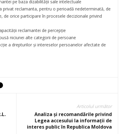
ntei pe baza dizabilității sale intelectuale
e a privat reclamanta, pentru o perioadă nedeterminată, de
e, de orice participare în procesele decizionale privind
capacității reclamantei de percepție
pusă niciunei alte categorii de persoane
ție a drepturilor și intereselor persoanelor afectate de
Articolul următor
.L.
Analiza și recomandările privind
Legea accesului la informații de
interes public în Republica Moldova