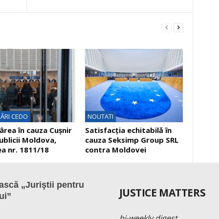
ÂRI CEDO
NOUTATI
rea în cauza Cuşnir
Satisfacția echitabilă în
ublicii Moldova,
cauza Seksimp Group SRL
a nr. 1811/18
contra Moldovei
scă „Juriştii pentru
JUSTICE MATTERS
ui”
bi-weekly digest