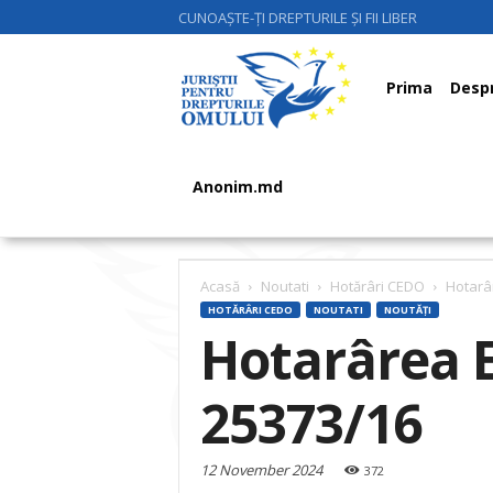
CUNOAȘTE-ȚI DREPTURILE ȘI FII LIBER
Juriştii
Prima
Despr
pentru
Anonim.md
Drepturile
Acasă
Noutati
Hotărâri CEDO
Hotarâr
HOTĂRÂRI CEDO
NOUTATI
NOUTĂȚI
Hotarârea E
Omului
25373/16
12 November 2024
372