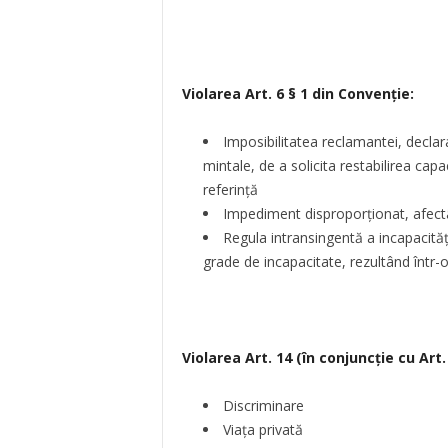
Violarea Art. 6 § 1 din Convenție:
Imposibilitatea reclamantei, declarat
mintale, de a solicita restabilirea capa
referință
Impediment disproporționat, afectâ
Regula intransingentă a incapacității
grade de incapacitate, rezultând într-o
Violarea Art. 14 (în conjuncție cu Art.
Discriminare
Viața privată