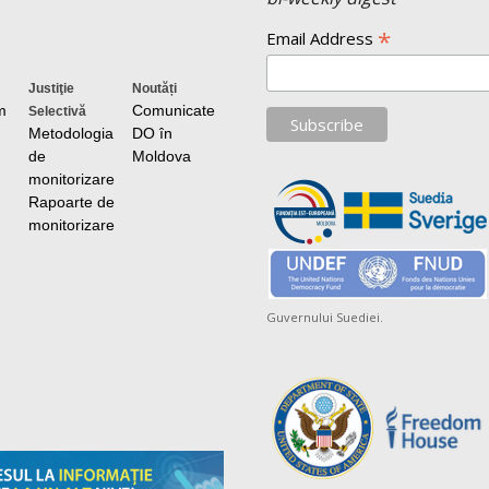
*
Email Address
Justiţie
Noutăți
m
Comunicate
Selectivă
Metodologia
DO în
de
Moldova
monitorizare
Rapoarte de
monitorizare
Guvernului Suediei.