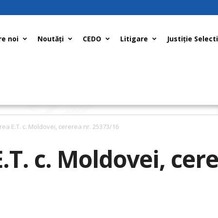
e noi
Noutăți
CEDO
Litigare
Justiţie Select
ea E.T. c. Moldovei, cererea nr. 25373/16
.T. c. Moldovei, cere