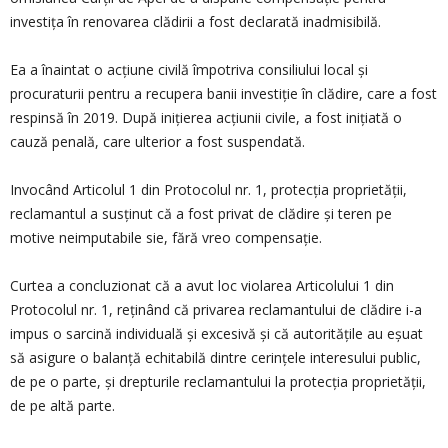
investiţa în renovarea clădirii a fost declarată inadmisibilă.
Ea a înaintat o acţiune civilă împotriva consiliului local şi
procuraturii pentru a recupera banii investiţie în clădire, care a fost
respinsă în 2019. După iniţierea acţiunii civile, a fost iniţiată o
cauză penală, care ulterior a fost suspendată.
Invocând Articolul 1 din Protocolul nr. 1, protecţia proprietăţii,
reclamantul a susţinut că a fost privat de clădire şi teren pe
motive neimputabile sie, fără vreo compensaţie.
Curtea a concluzionat că a avut loc violarea Articolului 1 din
Protocolul nr. 1, reţinând că privarea reclamantului de clădire i-a
impus o sarcină individuală şi excesivă şi că autorităţile au eşuat
să asigure o balanţă echitabilă dintre cerinţele interesului public,
de pe o parte, şi drepturile reclamantului la protecţia proprietăţii,
de pe altă parte.