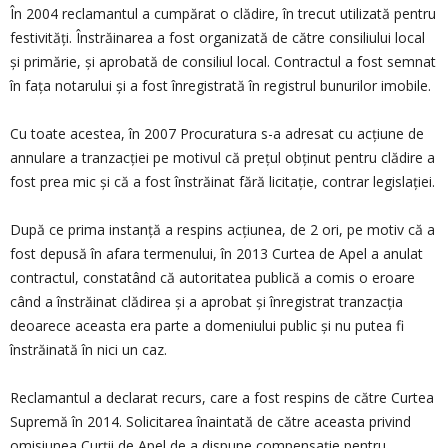
În 2004 reclamantul a cumpărat o clădire, în trecut utilizată pentru
festivităţi. Înstrăinarea a fost organizată de către consiliului local
şi primărie, şi aprobată de consiliul local. Contractul a fost semnat
în faţa notarului şi a fost înregistrată în registrul bunurilor imobile.
Cu toate acestea, în 2007 Procuratura s-a adresat cu acţiune de
annulare a tranzacţiei pe motivul că preţul obţinut pentru clădire a
fost prea mic şi că a fost înstrăinat fără licitaţie, contrar legislaţiei.
După ce prima instanţă a respins acţiunea, de 2 ori, pe motiv că a
fost depusă în afara termenului, în 2013 Curtea de Apel a anulat
contractul, constatând că autoritatea publică a comis o eroare
când a înstrăinat clădirea şi a aprobat şi înregistrat tranzacţia
deoarece aceasta era parte a domeniului public şi nu putea fi
înstrăinată în nici un caz.
Reclamantul a declarat recurs, care a fost respins de către Curtea
Supremă în 2014. Solicitarea înaintată de către aceasta privind
omisiunea Curţii de Apel de a dispune compensaţie pentru