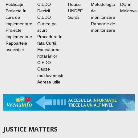
Publicaţii
CtEDO
House
Metodologia
DO în
Proiecte în
Decizii
UNDEF
de
Moldova
curs de
CtEDO
Soros
monitorizare
implementare
Curtea pe
Rapoarte de
Proiecte
scurt
monitorizare
implementate
Procedura în
Rapoartele
faţa Curţii
asociaţiei
Executarea
hotărârilor
CtEDO
Cauze
moldovenești
Adrese utile
JUSTICE MATTERS