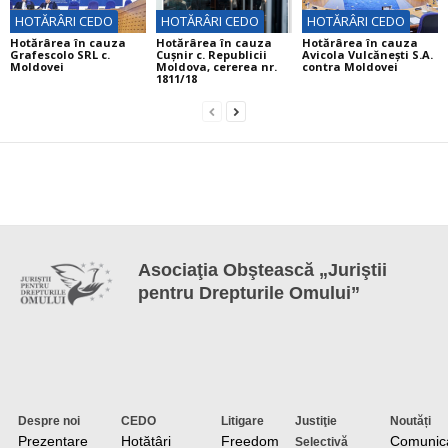
HOTĂRÂRI CEDO
HOTĂRÂRI CEDO
HOTĂRÂRI CEDO
Hotărârea în cauza
Hotărârea în cauza
Hotărârea în cauza
Grafescolo SRL c.
Cuşnir c. Republicii
Avicola Vulcănești S.A.
Moldovei
Moldova, cererea nr.
contra Moldovei
1811/18
Asociaţia Obştească „Juriştii
pentru Drepturile Omului”
Despre noi
CEDO
Litigare
Justiţie
Noutăți
Prezentare
Hotătâri
Freedom
Comunic
Selectivă